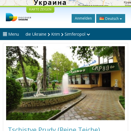
KARTE ZEIGEN
Anmelden
Deutsch
Menu
die Ukraine
Krim
Simferopol
Tschistye Prudy (Reine Teiche)