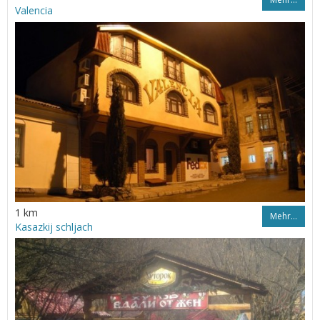
Valencia
1 km
Mehr…
Kasazkij schljach