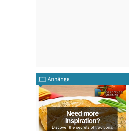
Anhänge
Need more
inspiration?
Discover the secrets of traditional