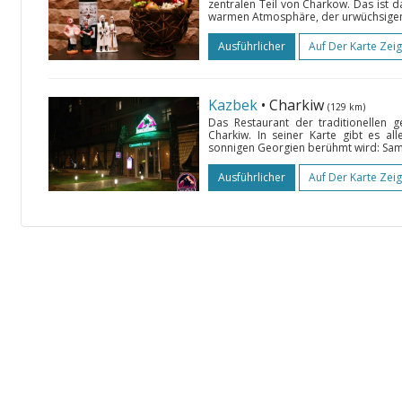
zentralen Teil von Charkow. Das ist 
warmen Atmosphäre, der urwüchsigen 
Ausführlicher
Auf Der Karte Zei
Kazbek
• Charkiw
(129 km)
Das Restaurant der traditionellen g
Charkiw. In seiner Karte gibt es a
sonnigen Georgien berühmt wird: Samo
Ausführlicher
Auf Der Karte Zei