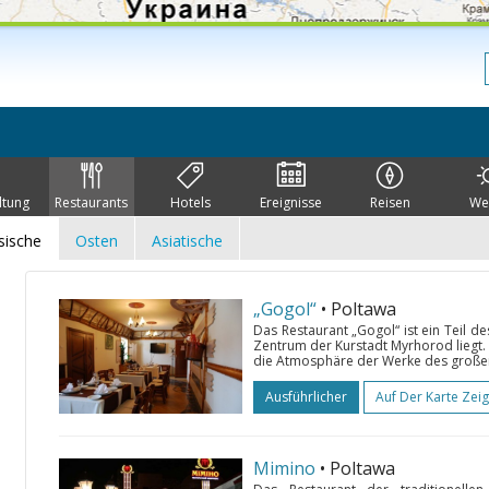
ltung
Restaurants
Hotels
Ereignisse
Reisen
We
sische
Osten
Asiatische
„Gogol“
• Poltawa
Das Restaurant „Gogol“ ist ein Teil 
Zentrum der Kurstadt Myrhorod liegt. 
die Atmosphäre der Werke des großen 
Ausführlicher
Auf Der Karte Zei
Mimino
• Poltawa