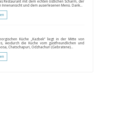
das Restaurant mit dem echten östlichen Scharm, der
Innenansicht und dem auserlesenen Menü. Dank...
gen
eorgischen Küche „Kazbek“ liegt in der Mitte von
lles, wodurch die Küche vom gastfreundlichen und
sa, Chatschapuri, Odzhachuri (Gebratene)...
gen