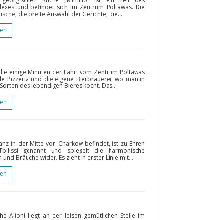
n georgischen Küche „Mimino“ ist ein Teil des
lexes und befindet sich im Zentrum Poltawas. Die
ische, die breite Auswahl der Gerichte, die...
gen
ie einige Minuten der Fahrt vom Zentrum Poltawas
nelle Pizzeria und die eigene Bierbrauerei, wo man in
Sorten des lebendigen Bieres kocht. Das...
gen
anz in der Mitte von Charkow befindet, ist zu Ehren
Tbilissi genannt und spiegelt die harmonische
nd Bräuche wider. Es zieht in erster Linie mit...
gen
e Alioni liegt an der leisen gemütlichen Stelle im