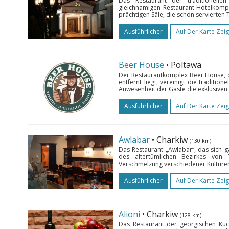
Das Restaurant der traditionelle
gleichnamigen Restaurant-Hotelkomp
prächtigen Säle, die schön servierten T
Ausführlicher
Auf Der Karte Zei
Beer House
• Poltawa
Der Restaurantkomplex Beer House, d
entfernt liegt, vereinigt die traditio
Anwesenheit der Gäste die exklusiven 
Ausführlicher
Auf Der Karte Zei
Awlabar
• Charkiw
(130 km)
Das Restaurant „Awlabar“, das sich g
des altertümlichen Bezirkes von 
Verschmelzung verschiedener Kulturen u
Ausführlicher
Auf Der Karte Zei
Alioni
• Charkiw
(128 km)
Das Restaurant der georgischen Küch