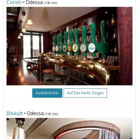
Corvin
• Odessa
(146 km)
Ausführlicher
Auf Der Karte Zeigen
Biskuit
• Odessa
(145 km)