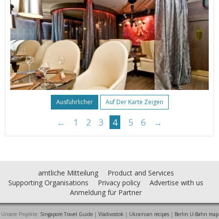
Ausführlicher
Auf Der Karte Zeigen
←
1
2
3
4
5
6
→
amtliche Mitteilung
Product and Services
Supporting Organisations
Privacy policy
Advertise with us
Anmeldung für Partner
Unsere Projekte:
Singapore Travel Guide
|
Vladivostok
|
Ukrainian recipes
|
Berlin U-Bahn map