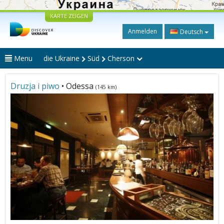
KARTE ZEIGEN
Anmelden
Deutsch
Menu
die Ukraine
Süd
Cherson
Druzja i piwo
• Odessa
(145 km)