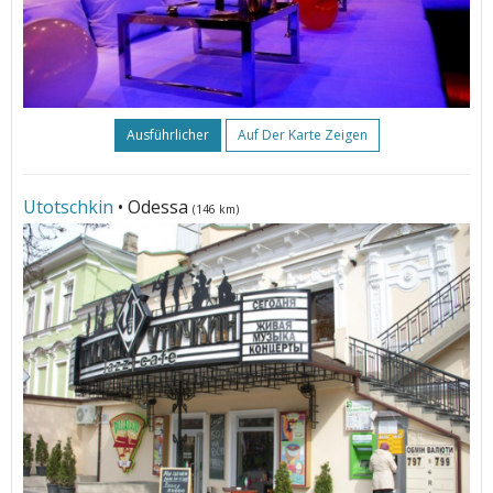
Ausführlicher
Auf Der Karte Zeigen
Utotschkin
• Odessa
(146 km)