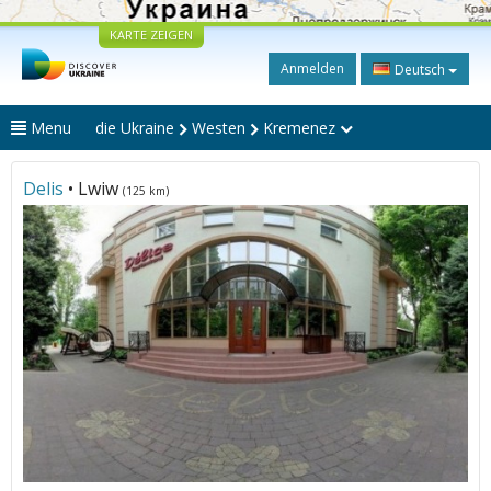
KARTE ZEIGEN
Anmelden
Deutsch
Menu
die Ukraine
Westen
Kremenez
Delis
• Lwiw
(125 km)