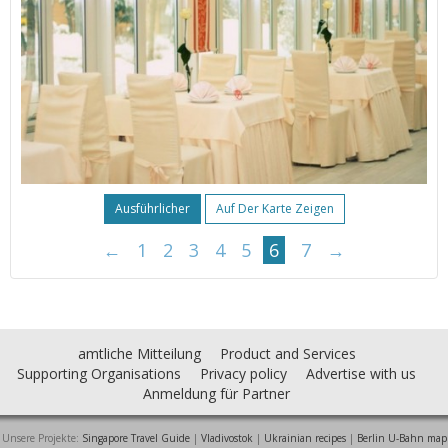
Ausführlicher
Auf Der Karte Zeigen
←
1
2
3
4
5
6
7
→
amtliche Mitteilung
Product and Services
Supporting Organisations
Privacy policy
Advertise with us
Anmeldung für Partner
Unsere Projekte:
Singapore Travel Guide
|
Vladivostok
|
Ukrainian recipes
|
Berlin U-Bahn map