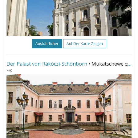
Ausführlicher
Auf Der Karte Zeigen
Der Palast von Rákóczi-Schönborn
• Mukatschewe
(288
km)