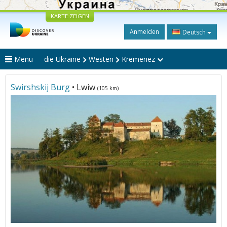
KARTE ZEIGEN
Anmelden
Deutsch
Menu
die Ukraine
Westen
Kremenez
Swirshskij Burg
• Lwiw
(105 km)