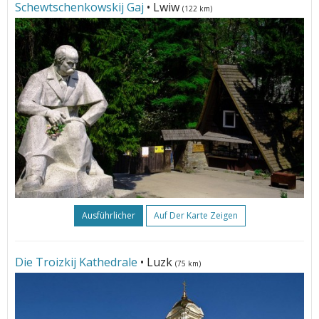
Schewtschenkowskij Gaj
• Lwiw
(122 km)
Ausführlicher
Auf Der Karte Zeigen
Die Troizkij Kathedrale
• Luzk
(75 km)