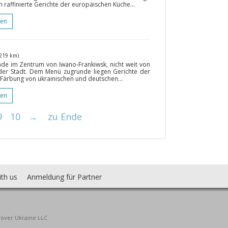
raffinierte Gerichte der europäischen Küche...
gen
(219 km)
rade im Zentrum von Iwano-Frankiwsk, nicht weit von
der Stadt. Dem Menü zugrunde liegen Gerichte der
 Färbung von ukrainischen und deutschen...
gen
9
10
→
zu Ende
ith us
Anmeldung für Partner
cover Ukraine LLC.