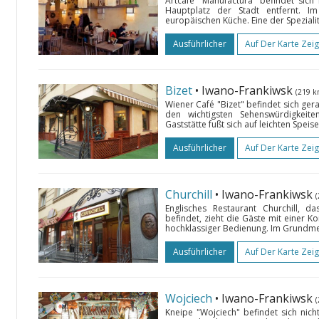
Artcafé "Manufactura" befindet sich
Hauptplatz der Stadt entfernt. I
europäischen Küche. Eine der Spezialit
Ausführlicher
Auf Der Karte Zei
Bizet
• Iwano-Frankiwsk
(219 k
Wiener Café "Bizet" befindet sich ger
den wichtigsten Sehenswürdigkeit
Gaststätte fußt sich auf leichten Spei
Ausführlicher
Auf Der Karte Zei
Churchill
• Iwano-Frankiwsk
Englisches Restaurant Churchill, 
befindet, zieht die Gäste mit einer Ko
hochklassiger Bedienung. Im Grundme
Ausführlicher
Auf Der Karte Zei
Wojciech
• Iwano-Frankiwsk
Kneipe "Wojciech" befindet sich nic