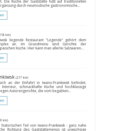
 Die Küche der Gaststätte fußt auf traditionellen
 Ergänzung durch neumodische gastronomische...
gen
218 km)
kiwsk liegende Restaurant "Legende" gehört dem
-Komplex an. Im Grundmenü sind Gerichte der
päischen Küche. Hier kann man allerlei Salzwaren...
gen
ankiwsk
(217 km)
ich an der Einfahrt in Iwano-Frankiwsk befindet,
 Interieur, schmackhafte Küche und hochklassige
egen Autorengerichte, die vom begabten...
gen
19 km)
m historischen Teil von Iwano-Frankiwsk - ganz nahe
che Richtung des Gaststättemenüs ist urwüchsige