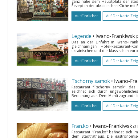
ganz nahe dem Hauptplatz der Stadt.
Rezepten der ukrainischen Küche mit
Ausführlicher
Auf Der Karte Zei
Legende
• Iwano-Frankiwsk
(
Das an der Einfahrt in Iwano-Fran
gleichnamigen Hotel-Restaurant
ukrainischen und der klassischen euro
Ausführlicher
Auf Der Karte Zei
Tschorny samok
• Iwano-Fr
Restaurant "Tschorny samok", das s
zeichnet sich durch ungewöhnliches
Bedienung aus. Dem Menü zugrunde li
Ausführlicher
Auf Der Karte Zei
Fran.ko
• Iwano-Frankiwsk
(2
Restaurant "Fran.ko" befindet sich i
dem Stadtrathaus. Die gastronomis