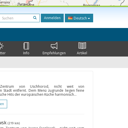
Anmelden
Deutsch
tter
Info
Empfehlungen
Artikel
m Zentrum von Uschhorod, nicht weit von
en Stadt entfernt. Dem Menü zugrunde liegen feine
ische Hits der europäischen Küche harmonisch...
gen
iwsk
(219 km)