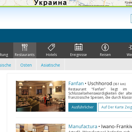
ltung
Restaurants
Hotels
Ereignisse
Reisen
We
sische
Osten
Asiatische
Fanfan
• Uschhorod
(361 km)
Restaurant "Fanfan" liegt i
Schlüsselsehenswürdigkeiten der alt
französische Speisen, die durch klass
Ausführlicher
Auf Der Karte Zei
Manufactura
• Iwano-Frank