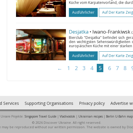
Küche vom Karpatenvorland, die durch 
Ausführlicher
Auf Der Karte Zei
Desjatka
• Iwano-Frankiwsk
Bierclub "Desjatka" befindet sich ge
den wichtigsten Sehenswürdigkeiten 
europäischen Küche mit einer starken
Ausführlicher
Auf Der Karte Zei
←
1
2
3
4
5
6
7
8
d Services
Supporting Organisations
Privacy policy
Advertise w
Unsere Projekte:
Singapore Travel Guide
|
Vladivostok
|
Ukrainian recipes
|
Berlin U-Bahn map
© 2026 Discover Ukraine. All right reserved.
ite may be reproduced without our written permission. The website is owned by Dis