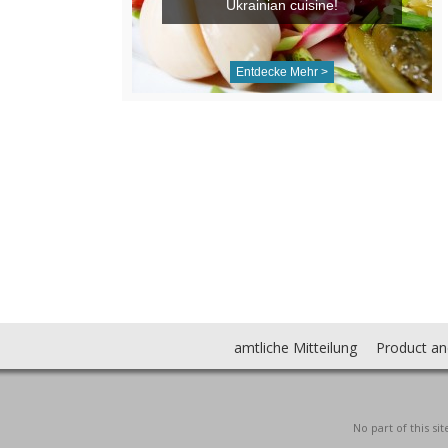
Ukrainian cuisine!
Entdecke Mehr >
amtliche Mitteilung
Product an
No part of this s