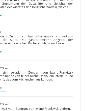
 im Zentrum von Iwano-Frankiwsk - nicht weit vom
m Grundmenü der Gaststätte sind Gerichte der
äten des Artcafés sind belgische Waffeln, welche...
gen
m)
ade im Zentrum von Iwano-Frankiwsk - nicht weit von
en der Stadt. Das gastronomische Angebot der
sen der europäischen Küche: im Menü sind viele...
gen
(219 km)
das sich gerade im Zentrum von Iwano-Frankiwsk
mbination von feiner Küche, stilvollem Interieur und
nü, das vom Küchenchef aus London...
gen
(219 km)
ht weit vom Zentrum von Iwano-Frankiwsk entfernt -