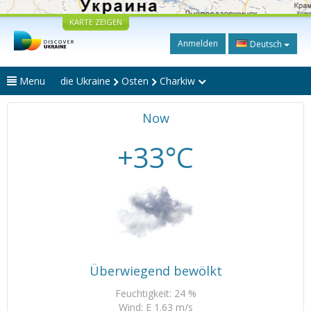
KARTE ZEIGEN
Anmelden
Deutsch
Menu
die Ukraine
Osten
Charkiw
Now
+33°C
Überwiegend bewölkt
Feuchtigkeit: 24 %
Wind: E 1.63 m/s