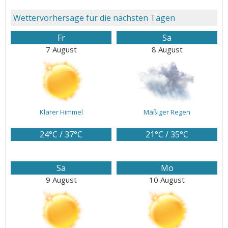
Wettervorhersage für die nächsten Tagen
Fr
Sa
7 August
8 August
Klarer Himmel
Mäßiger Regen
24°C / 37°C
21°C / 35°C
Sa
Mo
9 August
10 August