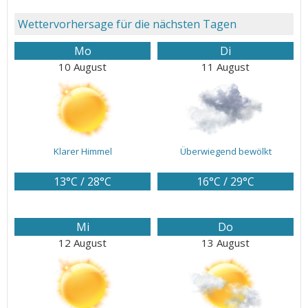
Wettervorhersage für die nächsten Tagen
Mo
Di
10 August
11 August
Klarer Himmel
Überwiegend bewölkt
13°C / 28°C
16°C / 29°C
Mi
Do
12 August
13 August