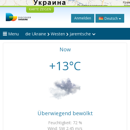
KARTE ZEIGEN
Anmelden
Deutsch
Menu
die Ukraine
Westen
Jaremtsche
Now
+13°C
Überwiegend bewölkt
Feuchtigkeit: 72 %
Wind: SW 2.45 m/s