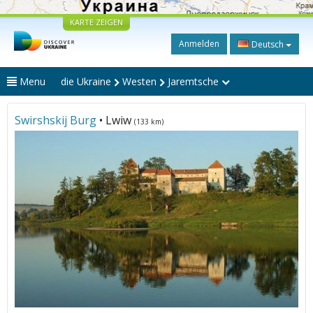
KARTE ZEIGEN
Anmelden
Deutsch
Menu
die Ukraine
Westen
Jaremtsche
Swirshskij Burg
• Lwiw
(133 km)