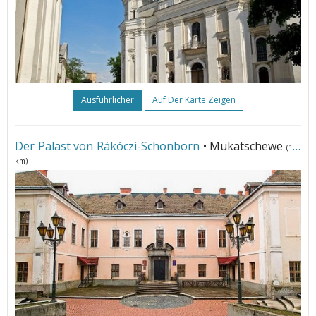
Ausführlicher
Auf Der Karte Zeigen
Der Palast von Rákóczi-Schönborn
• Mukatschewe
(136
km)