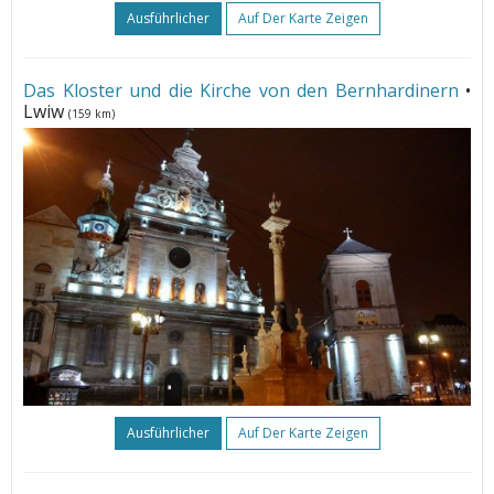
Ausführlicher
Auf Der Karte Zeigen
Das Kloster und die Kirche von den Bernhardinern
•
Lwiw
(159 km)
Ausführlicher
Auf Der Karte Zeigen