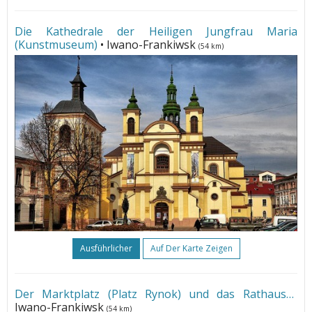
Die Kathedrale der Heiligen Jungfrau Maria
(Kunstmuseum)
• Iwano-Frankiwsk
(54 km)
Ausführlicher
Auf Der Karte Zeigen
Der Marktplatz (Platz Rynok) und das Rathaus
•
Iwano-Frankiwsk
(54 km)