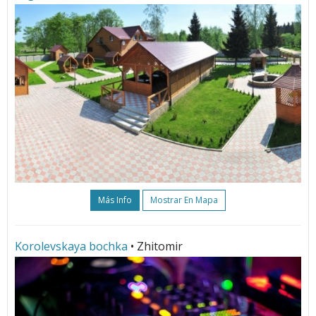
Más Info
Mostrar En Mapa
Korolevskaya bochka
• Zhitomir