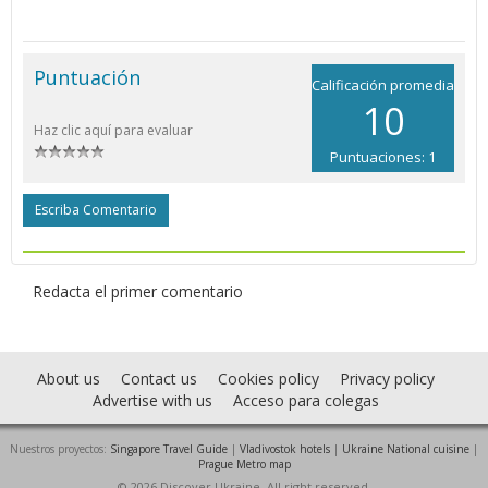
Puntuación
Calificación promedia
10
Haz clic aquí para evaluar
Puntuaciones: 1
Escriba Comentario
Redacta el primer comentario
About us
Contact us
Cookies policy
Privacy policy
Advertise with us
Acceso para colegas
Nuestros proyectos:
Singapore Travel Guide
|
Vladivostok hotels
|
Ukraine National cuisine
|
Prague Metro map
© 2026 Discover Ukraine. All right reserved.