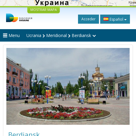
MOSTRAR MAPA
Acceder
Español
Menu
Ucrania
Meridional
Berdiansk
Berdiansk