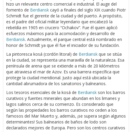
hizo un relevante centro comercial e industrial. El auge del
fomento de
Berdiansk
cayó a finales del siglo XIX cuando Piotr
Schmidt fue el gerente de la ciudad y del puerto. A propósito,
es el padre del oficial militar leyendario que encabezó la
rebeldía en 1905 en crucero “Ochakov”. Fue él quien aplicó
esfuerzos máximos para la acomodación y desarrollo de
Berdiansk
. Actualmente, el parque central está nombrado en
honor de Schmidt ya que él fue el iniciador de su fundación.
La pintoresca kosá (cordón litoral) de
Berdiansk
que se sitúa
en la ciudad, se representa una maravilla de la naturaleza. Esa
península de arena que se extiende a más de 20 kilómetros
que atraviesa el mar de Azov. Es una barrera específica que
protege la ciudad meridional. Justo aquí está ubicada la
cantidad abrumadora de los sanatorios y balnearios.
Los tesoros esenciales de la kosá de
Berdiansk
son los barros
curativos y fuentes minerales que abundan en los limanes y
lagos salinos cerca de su comienzo. Es considerado que
según las propiedades los barros curativos no ceden a los
famosos del Mar Muerto y, además, ¡se supera según algunos
determinantes! Sus balnearios de baños de lodo son
declarados mejores de Europa. Pero son los centros curativos