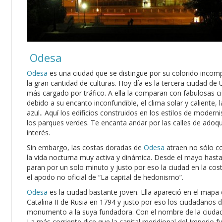
Odesa
Odesa
es una ciudad que se distingue por su colorido incomp
la gran cantidad de culturas. Hoy día es la tercera ciudad de
más cargado por tráfico. A ella la comparan con fabulosas c
debido a su encanto inconfundible, el clima solar y caliente,
azul.. Aquí los edificios construidos en los estilos de moder
los parques verdes. Te encanta andar por las calles de adoqu
interés.
Sin embargo, las costas doradas de
Odesa
atraen no sólo co
la vida nocturna muy activa y dinámica. Desde el mayo hasta
paran por un solo minuto y justo por eso la ciudad en la co
el apodo no oficial de “La capital de hedonismo”.
Odesa
es la ciudad bastante joven. Ella apareció en el map
Catalina II de Rusia en 1794 y justo por eso los ciudadanos 
monumento a la suya fundadora. Con el nombre de la ciudad
La más corriente dice que la capital meridional del Imperio 