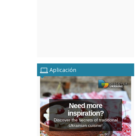
Aplicación
Need more
inspiration?
Discover the secrets of traditional
Ukrainian cuisine!