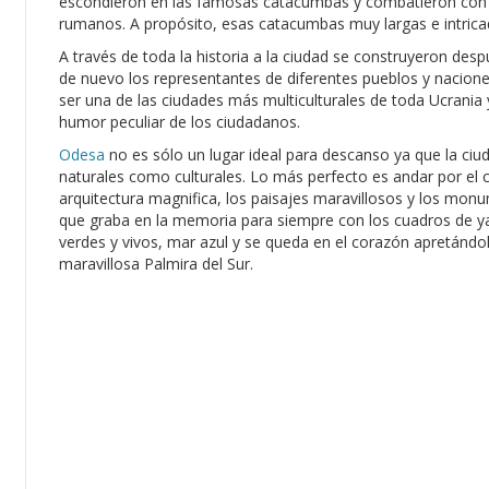
escondieron en las famosas catacumbas y combatieron con
rumanos. A propósito, esas catacumbas muy largas e intrica
A través de toda la historia a la ciudad se construyeron des
de nuevo los representantes de diferentes pueblos y naciones
ser una de las ciudades más multiculturales de toda Ucrania y
humor peculiar de los ciudadanos.
Odesa
no es sólo un lugar ideal para descanso ya que la ciu
naturales como culturales. Lo más perfecto es andar por el ce
arquitectura magnifica, los paisajes maravillosos y los mon
que graba en la memoria para siempre con los cuadros de ya
verdes y vivos, mar azul y se queda en el corazón apretándol
maravillosa Palmira del Sur.