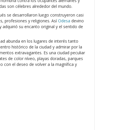
 hombría contra los ocupantes alemanes y
das son célebres alrededor del mundo.
pués se desarrollaron luego construyeron casi
, profesiones y religiones. Así
Odesa
devino
 adquirió su encanto original y el sentido de
dad abunda en los lugares de interés tanto
ntro histórico de la ciudad y admirar por la
umentos extravagantes. Es una ciudad peculiar
tes de color níveo, playas doradas, parques
o con el deseo de volver a la magnífica y