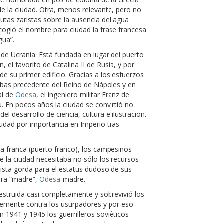
 de la ciudad. Otra, menos relevante, pero no
utas zaristas sobre la ausencia del agua
scogió el nombre para ciudad la frase francesa
gua”.
 de Ucrania. Está fundada en lugar del puerto
 el favorito de Catalina II de Rusia, y por
e su primer edificio. Gracias a los esfuerzos
Ribas precedente del Reino de Nápoles y en
al de
Odesa
, el ingeniero militar Franz de
u. En pocos años la ciudad se convirtió no
l desarrollo de ciencia, cultura e ilustración.
iudad por importancia en Imperio tras
a franca (puerto franco), los campesinos
que la ciudad necesitaba no sólo los recursos
 vista gorda para el estatus dudoso de sus
era “madre”,
Odesa
-madre.
 destruida casi completamente y sobrevivió los
temente contra los usurpadores y por eso
n 1941 y 1945 los guerrilleros soviéticos