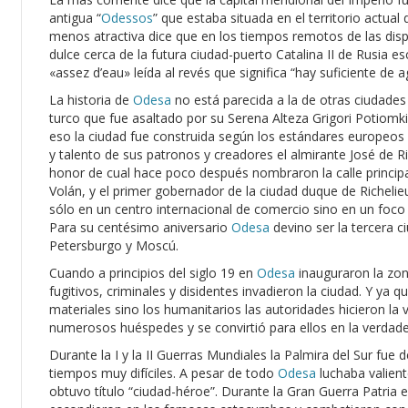
antigua “
Odessos
” que estaba situada en el territorio actual
menos atractiva dice que en los tiempos remotos de las disp
dulce cerca de la futura ciudad-puerto Catalina II de Rusia e
«assez d’eau» leída al revés que significa “hay suficiente de a
La historia de
Odesa
no está parecida a la de otras ciudades
turco que fue asaltado por su Serena Alteza Grigori Potiomkin,
eso la ciudad fue construida según los estándares europeos d
y talento de sus patronos y creadores el almirante José de 
honor de cual hace poco después nombraron la calle princip
Volán, y el primer gobernador de la ciudad duque de Richelie
sólo en un centro internacional de comercio sino en un foco de
Para su centésimo aniversario
Odesa
devino ser la tercera c
Petersburgo y Moscú.
Cuando a principios del siglo 19 en
Odesa
inauguraron la zon
fugitivos, criminales y disidentes invadieron la ciudad. Y ya 
materiales sino los humanitarios las autoridades hicieron la
numerosos huéspedes y se convirtió para ellos en la verdad
Durante la I y la II Guerras Mundiales la Palmira del Sur fue
tiempos muy difíciles. A pesar de todo
Odesa
luchaba valien
obtuvo título “ciudad-héroe”. Durante la Gran Guerra Patria e