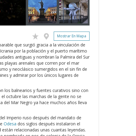
Mostrar En Mapa
arable que surgió gracia a la vinculación de
 Ucrania por la población y el puerto marítimo
iudades antiguas y nombran la Palmira del Sur
 las playas arenales que corren por el mar
nismo y neoclásico sumergidos en el sin fin de
ines y admirar por los únicos lugares de
n los balnearios y fuentes curativos sino con
 el octubre las marchas de la gente no se
sta del Mar Negro ya hace muchos años lleva
a del Imperio ruso después del mandato de
de
Odesa
dos siglos después instalaron el
 están relacionadas unas cuantas leyendas.
fue nombrada en pos de colonia de la Grecia