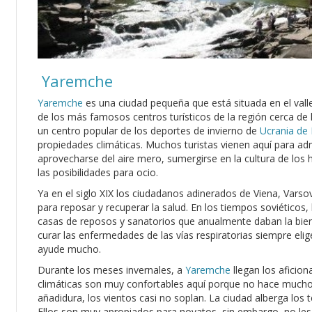
Yaremche
Yaremche
es una ciudad pequeña que está situada en el valle
de los más famosos centros turísticos de la región cerca de
un centro popular de los deportes de invierno de
Ucrania de 
propiedades climáticas. Muchos turistas vienen aquí para adm
aprovecharse del aire mero, sumergirse en la cultura de los 
las posibilidades para ocio.
Ya en el siglo XIX los ciudadanos adinerados de Viena, Vars
para reposar y recuperar la salud. En los tiempos soviéticos
casas de reposos y sanatorios que anualmente daban la bie
curar las enfermedades de las vías respiratorias siempre elige
ayude mucho.
Durante los meses invernales, a
Yaremche
llegan los aficio
climáticas son muy confortables aquí porque no hace mucho 
añadidura, los vientos casi no soplan. La ciudad alberga los
Ellos son muy apropiados para novatos, sin embargo, no les