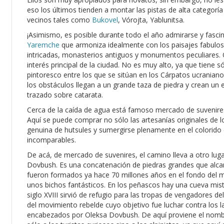
eso los últimos tienden a montar las pistas de alta categorí
vecinos tales como
Bukovel
, Vórojta, Yablunitsa.
¡Asimismo, es posible durante todo el año admirarse y fascin
Yaremche
que armoniza idealmente con los paisajes fabulosos
intricadas, monasterios antiguos y monumentos peculiares. Q
interés principal de la ciudad. No es muy alto, ya que tien
pintoresco entre los que se sitúan en los Cárpatos ucraniano
los obstáculos llegan a un grande taza de piedra y crean un
trazado sobre catarata.
Cerca de la caída de agua está famoso mercado de suvenires
Aquí se puede comprar no sólo las artesanías originales de l
genuina de hutsules y sumergirse plenamente en el colorido 
incomparables.
De acá, de mercado de suvenires, el camino lleva a otro lug
Dovbush. Es una concatenación de piedras grandes que alcan
fueron formados ya hace 70 millones años en el fondo del m
unos bichos fantásticos. En los peñascos hay una cueva mist
siglo XVIII sirvió de refugio para las tropas de vengadores de
del movimiento rebelde cuyo objetivo fue luchar contra los l
encabezados por Oleksa Dovbush. De aquí proviene el nombre