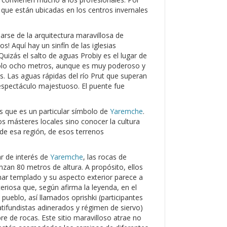
a que están ubicadas en los centros invernales
arse de la arquitectura maravillosa de
! Aquí hay un sinfín de las iglesias
uizás el salto de aguas Probiy es el lugar de
e sólo ocho metros, aunque es muy poderoso y
s. Las aguas rápidas del río Prut que superan
 espectáculo majestuoso. El puente fue
 que es un particular símbolo de
Yaremche
.
os másteres locales sino conocer la cultura
de esa región, de esos terrenos
ar de interés de
Yaremche
, las rocas de
zan 80 metros de altura. A propósito, ellos
ar templado y su aspecto exterior parece a
eriosa que, según afirma la leyenda, en el
l pueblo, así llamados oprishki (participantes
atifundistas adinerados y régimen de siervo)
 de rocas. Este sitio maravilloso atrae no