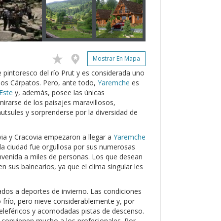
Mostrar En Mapa
 pintoresco del río Prut y es considerada uno
 los Cárpatos. Pero, ante todo,
Yaremche
es
Este
y, además, posee las únicas
irarse de los paisajes maravillosos,
hutsules y sorprenderse por la diversidad de
ovia y Cracovia empezaron a llegar a
Yaremche
, la ciudad fue orgullosa por sus numerosas
nvenida a miles de personas. Los que desean
n sus balnearios, ya que el clima singular les
nados a deportes de invierno. Las condiciones
frío, pero nieve considerablemente y, por
 teleféricos y acomodadas pistas de descenso.
 convienen mucho a los profesionales. Por