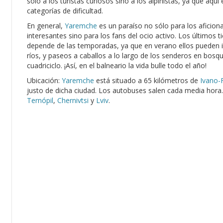
sólo a los turistas curiosos sino a los alpinistas, ya que a
categorías de dificultad.
En general,
Yaremche
es un paraíso no sólo para los aficion
interesantes sino para los fans del ocio activo. Los últimos t
depende de las temporadas, ya que en verano ellos pueden i
ríos, y paseos a caballos a lo largo de los senderos en bosq
cuadriciclo. ¡Así, en el balneario la vida bulle todo el año!
Ubicación:
Yaremche
está situado a 65 kilómetros de
Ivano-
justo de dicha ciudad. Los autobuses salen cada media hora.
Ternópil
,
Chernivtsi
y
Lviv
.