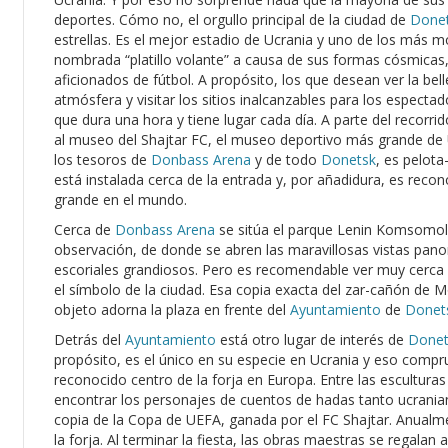
deportes. Cómo no, el orgullo principal de la ciudad de
Done
estrellas. Es el mejor estadio de Ucrania y uno de los más 
nombrada “platillo volante” a causa de sus formas cósmicas,
aficionados de fútbol. A propósito, los que desean ver la bell
atmósfera y visitar los sitios inalcanzables para los especta
que dura una hora y tiene lugar cada día. A parte del recorrido
al museo del Shajtar FC, el museo deportivo más grande de U
los tesoros de
Donbass Arena
y de todo
Donetsk
, es pelot
está instalada cerca de la entrada y, por añadidura, es reco
grande en el mundo.
Cerca de
Donbass Arena
se sitúa el parque Lenin Komsomol q
observación, de donde se abren las maravillosas vistas pan
escoriales grandiosos. Pero es recomendable ver muy cerca 
el símbolo de la ciudad. Esa copia exacta del zar-cañón de M
objeto adorna la plaza en frente del
Ayuntamiento
de
Donet
Detrás del
Ayuntamiento
está otro lugar de interés de
Donet
propósito, es el único en su especie en Ucrania y eso compr
reconocido centro de la forja en Europa. Entre las escultura
encontrar los personajes de cuentos de hadas tanto ucrania
copia de la Copa de UEFA, ganada por el FC Shajtar. Anualmen
la forja. Al terminar la fiesta, las obras maestras se regalan