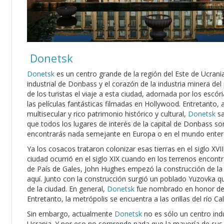
Donetsk
Donetsk
es un centro grande de la región del Este de Ucrania 
industrial de Donbass y el corazón de la industria minera de
de los turistas el viaje a esta ciudad, adornada por los escór
las películas fantásticas filmadas en Hollywood. Entretanto, 
multisecular y rico patrimonio histórico y cultural,
Donetsk
sa
que todos los lugares de interés de la capital de Donbass s
encontrarás nada semejante en Europa o en el mundo enter
Ya los cosacos trataron colonizar esas tierras en el siglo XVI
ciudad ocurrió en el siglo XIX cuando en los terrenos encontr
de País de Gales, John Hughes empezó la construcción de la
aquí. Junto con la construcción surgió un poblado Yuzovka q
de la ciudad. En general,
Donetsk
fue nombrado en honor del 
Entretanto, la metrópolis se encuentra a las orillas del río Ca
Sin embargo, actualmente
Donetsk
no es sólo un centro indu
Ucrania. Y por eso no sorprende nada que la mayoría de sus 