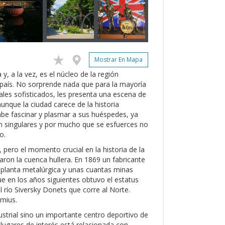
Mostrar En Mapa
y, a la vez, es el núcleo de la región
l país. No sorprende nada que para la mayoría
iales sofisticados, les presenta una escena de
aunque la ciudad carece de la historia
be fascinar y plasmar a sus huéspedes, ya
on singulares y por mucho que se esfuerces no
o.
I, pero el momento crucial en la historia de la
aron la cuenca hullera. En 1869 un fabricante
 planta metalúrgica y unas cuantas minas
ue en los años siguientes obtuvo el estatus
río Siversky Donets que corre al Norte.
lmius.
strial sino un importante centro deportivo de
lugares de interés está relacionada con