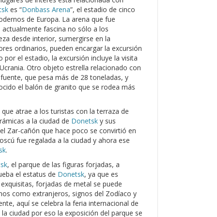
tsk
es “
Donbass Arena
”, el estadio de cinco
modernos de Europa. La arena que fue
 actualmente fascina no sólo a los
eza desde interior, sumergirse en la
dores ordinarios, pueden encargar la excursión
 por el estadio, la excursión incluye la visita
crania. Otro objeto estrella relacionado con
a-fuente, que pesa más de 28 toneladas, y
nocido el balón de granito que se rodea más
ue atrae a los turistas con la terraza de
orámicas a la ciudad de
Donetsk
y sus
el Zar-cañón que hace poco se convirtió en
oscú fue regalada a la ciudad y ahora ese
sk
.
sk
, el parque de las figuras forjadas, a
ueba el estatus de
Donetsk
, ya que es
s exquisitas, forjadas de metal se puede
nos como extranjeros, signos del Zodíaco y
te, aquí se celebra la feria internacional de
 a la ciudad por eso la exposición del parque se