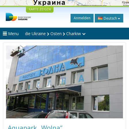
KARTE ZEIGEN
Anmelden
Deutsch
Menu
die Ukraine
Osten
Charkiw
Aquapark „Wolna“