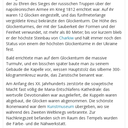
der zu Ehren des Sieges der russischen Truppen über der
napoleonischen Armee im Krieg 1812 errichtet war. Auf ihr
waren 12 Glocken eingestellt, und das fünfmeterlange
vergoldete Kreuz bekränzte den Glockenturm. Die Höhe des
Glockenturmes, der mit der Sauberkeit der Formen und der
Feinheit verwundet, ist mehr als 80 Meter; bis vor kurzem blieb
er der höchste Steinbau von
Charkiw
und hält immer noch den
Status von einem der höchsten Glockentürme in der Ukraine
fest.
Bald errichtete man auf dem Glockenturm die massive
Turmuhr, und ein bisschen später baute man zu seinem
Gebäude die Kapelle vor, wessen Hauptstolz das silberne 300-
kilogrammkreuz wurde, das Zaristische benannt war.
Am Anfang des XX. Jahrhunderts zerstörte die sowjetische
Macht fast völlig die Maria-Entschlafens-Kathedrale: das
wertvolle Devotionalien war ausgeliefert, die Kuppeln waren
abgebaut, die Glocken waren abgenommen. Die schönste
Ikonenwand war dem
Kunstmuseum
übergeben, wo sie
während des Zweiten Weltkriegs verbrannte. Zur
Nachkriegszeit befanden sich im Raum des Tempels wurden
die Färbe- und die Nähwerkstatt.