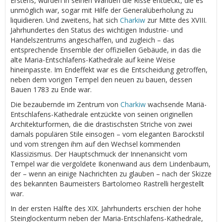
Erstens, wurden in seinen Wänden die Risse entdeckt, die es
unmöglich war, sogar mit Hilfe der Generalüberholung zu
liquidieren. Und zweitens, hat sich
Charkiw
zur Mitte des XVIII.
Jahrhundertes den Status des wichtigen Industrie- und
Handelszentrums angeschaffen, und zugleich – das
entsprechende Ensemble der offiziellen Gebäude, in das die
alte Maria-Entschlafens-Kathedrale auf keine Weise
hineinpasste. Im Endeffekt war es die Entscheidung getroffen,
neben dem vorigen Tempel den neuen zu bauen, dessen
Bauen 1783 zu Ende war.
Die bezaubernde im Zentrum von
Charkiw
wachsende Mariä-
Entschlafens-Kathedrale entzückte von seinen originellen
Architekturformen, die die drastischsten Striche von zwei
damals populären Stile einsogen – vom eleganten Barockstil
und vom strengen ihm auf den Wechsel kommenden
Klassizismus. Der Hauptschmuck der Innenansicht vom
Tempel war die vergoldete Ikonenwand aus dem Lindenbaum,
der – wenn an einige Nachrichten zu glauben – nach der Skizze
des bekannten Baumeisters Bartolomeo Rastrelli hergestellt
war.
In der ersten Hälfte des XIX. Jahrhunderts erschien der hohe
Steinglockenturm neben der Maria-Entschlafens-Kathedrale,