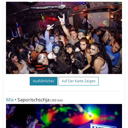
Ausführlicher
Auf Der Karte Zeigen
Mix
• Saporischschja
(169 km)