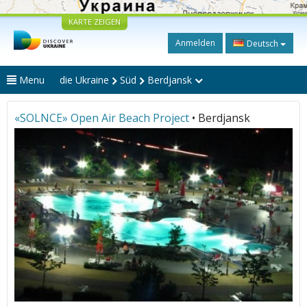
KARTE ZEIGEN
Anmelden
Deutsch
Menu
die Ukraine
Süd
Berdjansk
«SOLNCE» Open Air Beach Project
• Berdjansk