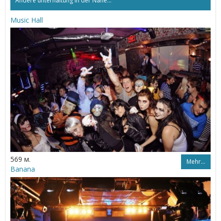
Andere unterhaltung in der Nähe...
Music Hall
569 м.
Mehr…
Banana