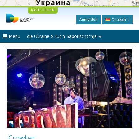
KARTE ZEIGEN
Anmelden
Deutsch
Menu
die Ukraine
Süd
Saporischschja
Crowbar