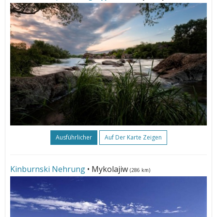
Ausführlicher
Auf Der Karte Zeigen
Kinburnski Nehrung
• Mykolajiw
(286 km)