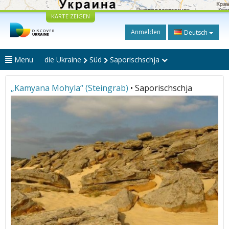
KARTE ZEIGEN
Anmelden
Deutsch
Menu
die Ukraine
Süd
Saporischschja
„Kamyana Mohyla“ (Steingrab)
• Saporischschja