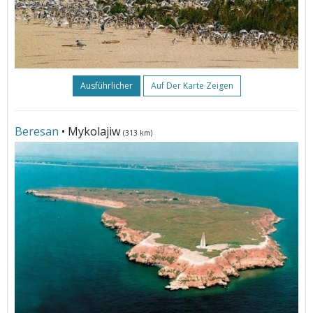
Ausführlicher
Auf Der Karte Zeigen
Beresan
• Mykolajiw
(313 km)