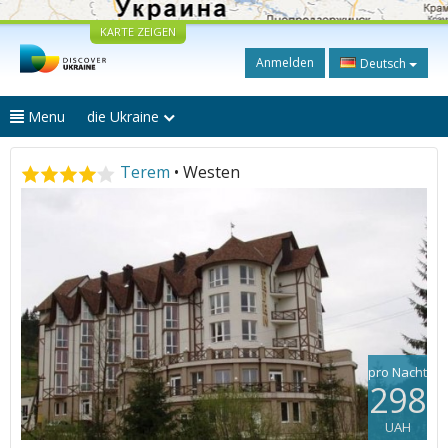
KARTE ZEIGEN
Anmelden
Deutsch
Menu
die Ukraine
Terem
• Westen
pro Nacht
298
UAH