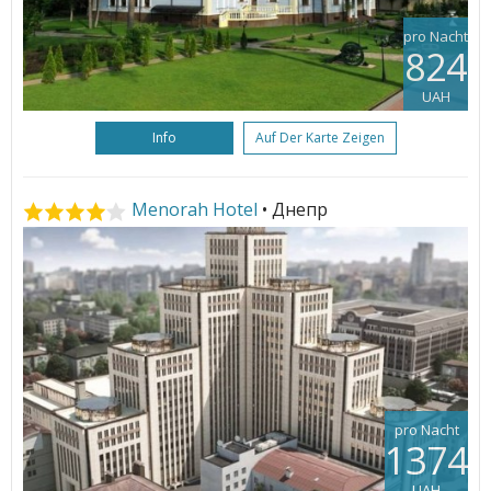
pro Nacht
824
UAH
Info
Auf Der Karte Zeigen
Menorah Hotel
• Днепр
pro Nacht
1374
UAH