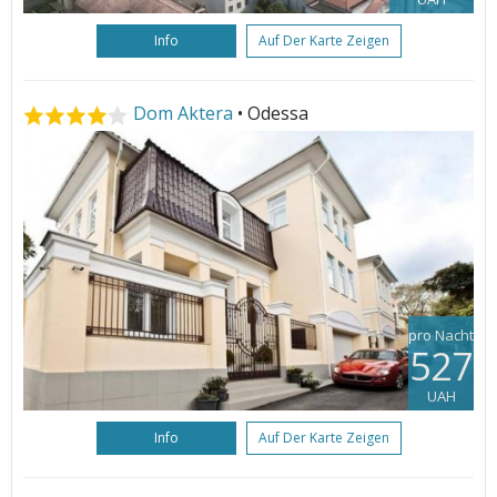
Info
Auf Der Karte Zeigen
Dom Aktera
• Odessa
pro Nacht
527
UAH
Info
Auf Der Karte Zeigen