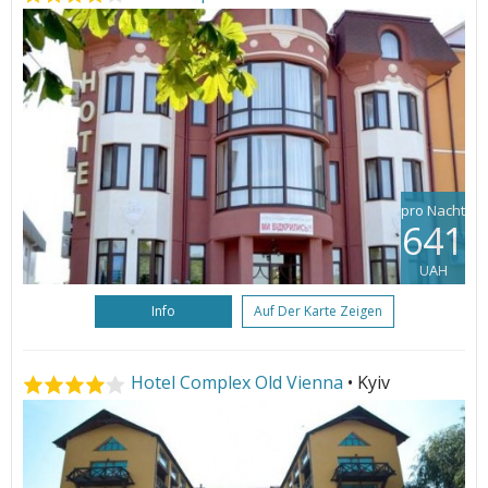
pro Nacht
641
UAH
Info
Auf Der Karte Zeigen
Hotel Complex Old Vienna
• Kyiv