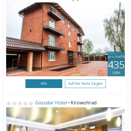
pro Nacht
435
UAH
Info
Auf Der Karte Zeigen
Gosudar Hotel
• Kirowohrad