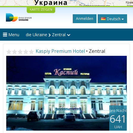
KARTE ZEIGEN
Anmelden
Deutsch
Menu
die Ukraine
Zentral
Kaspiy Premium Hotel
• Zentral
pro Nacht
641
UAH