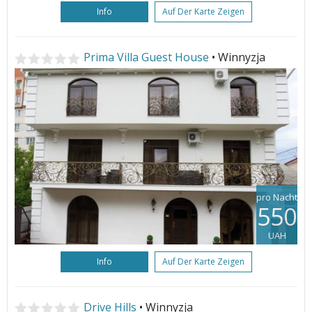
Info
Auf Der Karte Zeigen
Prima Villa Guest House
• Winnyzja
pro Nacht
550
UAH
Info
Auf Der Karte Zeigen
Drive Hills
• Winnyzja