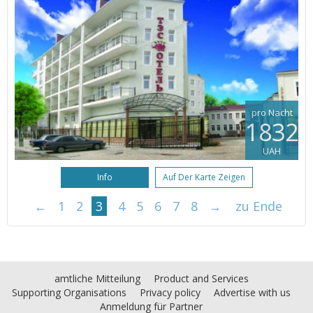
pro Nacht
1832
UAH
Info
Auf Der Karte Zeigen
←
1
2
3
4
5
6
7
8
→
zu Ende
amtliche Mitteilung
Product and Services
Supporting Organisations
Privacy policy
Advertise with us
Anmeldung für Partner