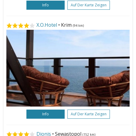
Info
Auf Der Karte Zeigen
X.O.Hotel
• Krim
(94 km)
Info
Auf Der Karte Zeigen
Dionis
• Sewastopol
(152 km)