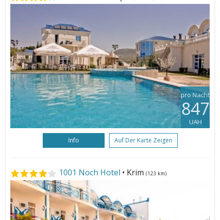
pro Nacht
847
UAH
Info
Auf Der Karte Zeigen
1001 Noch Hotel
• Krim
(123 km)