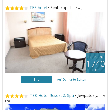
TES hotel
• Simferopol
(107 km)
pro Nacht
1740
UAH
Info
Auf Der Karte Zeigen
TES-Hotel Resort & Spa
• Jewpatorija
(159
km)