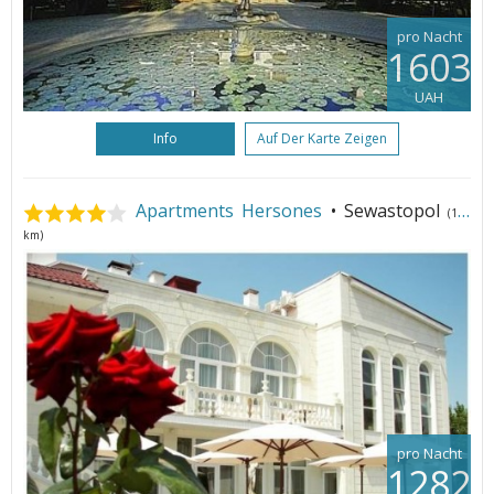
pro Nacht
1603
UAH
Info
Auf Der Karte Zeigen
Apartments Hersones
• Sewastopol
(157
km)
pro Nacht
1282