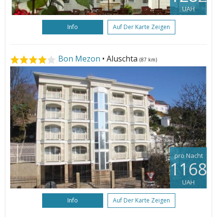
UAH
Info
Auf Der Karte Zeigen
Bon Mezon
• Aluschta
(87 km)
pro Nacht
1168
UAH
Info
Auf Der Karte Zeigen