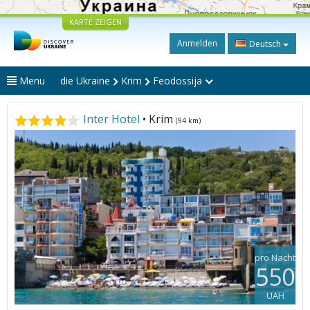
KARTE ZEIGEN
Anmelden
Deutsch
Menu
die Ukraine
Krim
Feodossija
Inter Hotel
• Krim
(94 km)
pro Nacht
550
UAH