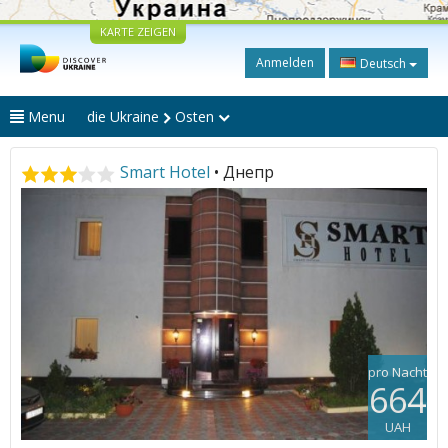
KARTE ZEIGEN
Anmelden
Deutsch
Menu
die Ukraine
Osten
Smart Hotel
• Днепр
pro Nacht
664
UAH