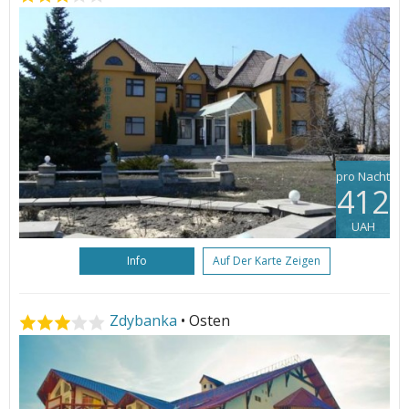
pro Nacht
412
UAH
Info
Auf Der Karte Zeigen
Zdybanka
• Osten