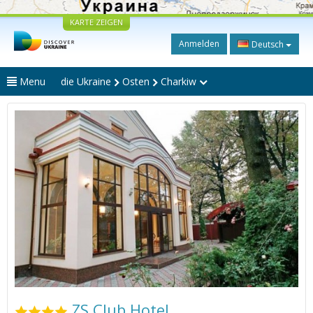
KARTE ZEIGEN
Anmelden
Deutsch
Menu
die Ukraine
Osten
Charkiw
ZS Club Hotel