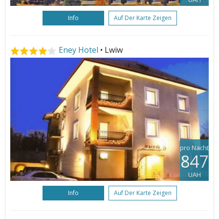
Info
Auf Der Karte Zeigen
Eney Hotel
• Lwiw
pro Nacht
847
UAH
Info
Auf Der Karte Zeigen