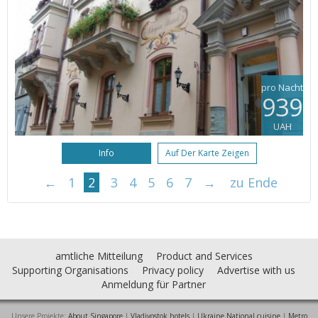
pro Nacht
939
UAH
Info
Auf Der Karte Zeigen
←
1
2
3
4
5
6
7
→
zu Ende
amtliche Mitteilung
Product and Services
Supporting Organisations
Privacy policy
Advertise with us
Anmeldung für Partner
Unsere Projekte:
About Singapore
|
Vladivostok hotels
|
Ukraine National cuisine
|
Metro