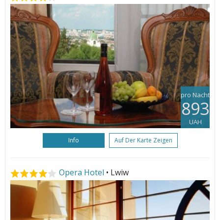
pro Nacht
893
UAH
Info
Auf Der Karte Zeigen
Opera Hotel
• Lwiw