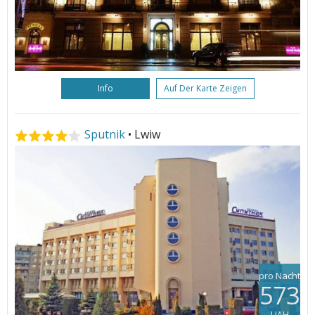
Info
Auf Der Karte Zeigen
Sputnik
• Lwiw
pro Nacht
573
UAH