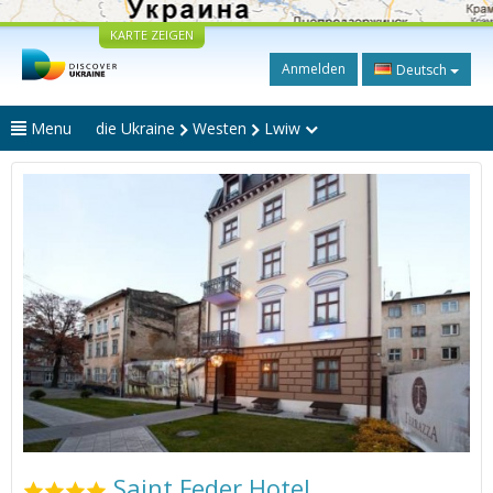
KARTE ZEIGEN
Anmelden
Deutsch
Menu
die Ukraine
Westen
Lwiw
Saint Feder Hotel