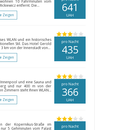
ie wohnen 10 Fahrminuten vom
641
ckiewicz entfernt. Die...
te Zeigen
UAH
oses WLAN und ein historisches
pro Nacht
tionellen Stil. Das Hotel Gerold
435
 3 km von der Innenstadt von...
te Zeigen
UAH
n Innenpool und eine Sauna und
pro Nacht
emberg und nur 400 m von der
366
ten Zimmern steht Ihnen WLAN...
te Zeigen
UAH
n der Kopernikus-Straße im
pro Nacht
 nur 5 Gehminuten vom Palast