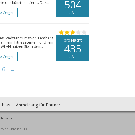
504
e der Künste entfernt. Das...
te Zeigen
UAH
des Stadtzentrums von Lemberg
pro Nacht
er, ein Fitnesscenter und ein
435
WLAN nutzen Sie in den...
te Zeigen
UAH
6
→
ith us
Anmeldung für Partner
the world
cover Ukraine LLC.