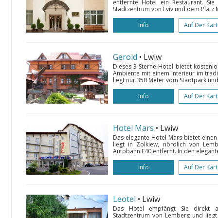
entfernte Hotel ein Restaurant. S
Stadtzentrum von Lviv und dem Platz Mi
Info
Auf Der Kar
Gerold
• Lwiw
Dieses 3-Sterne-Hotel bietet kostenl
Ambiente mit einem Interieur im tradi
liegt nur 350 Meter vom Stadtpark und
Info
Auf Der Kar
Hotel Mars
• Lwiw
Das elegante Hotel Mars bietet eine
liegt in Zolkiew, nördlich von L
Autobahn E40 entfernt. In den elegan
Info
Auf Der Kar
Leotel
• Lwiw
Das Hotel empfängt Sie direkt a
Stadtzentrum von Lemberg und liegt