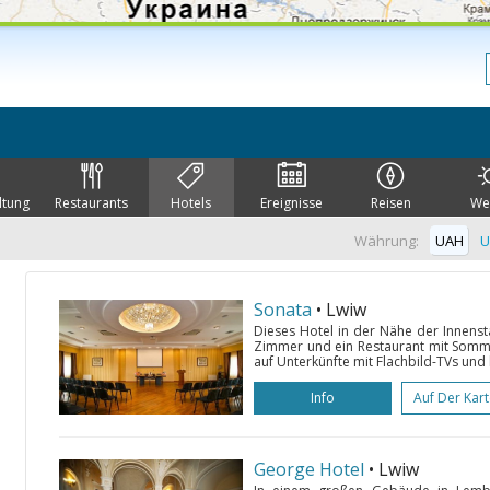
ltung
Restaurants
Hotels
Ereignisse
Reisen
We
Währung:
UAH
U
Sonata
• Lwiw
Dieses Hotel in der Nähe der Innensta
Zimmer und ein Restaurant mit Sommer
auf Unterkünfte mit Flachbild-TVs und
Info
Auf Der Kar
George Hotel
• Lwiw