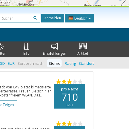
Anmelden
Deutsch
tter
Info
Empfehlungen
Artikel
SD
EUR
Sortieren nach:
Sterne
Rating
Standort
dt von Lviv bietet klimatisierte
pro Nacht
terrasse. Freuen Sie sich hier
710
 kostenfreiem WLAN. Das...
te Zeigen
UAH