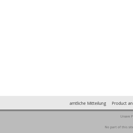
amtliche Mitteilung
Product an
Unsere P
No part of this s