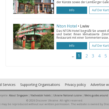
der Künste sowie der Lemberger Galeri
Info
Auf Der Kar
Nton Hotel
• Lwiw
Das NTON Hotel begrüßt Sie unweit 
und bietet Ihnen klimatisierte Zimm
Restaurant mit einer Sommerterrasse. 
Info
Auf Der Kar
1
2
3
4
5
←
d Services
Supporting Organisations
Privacy policy
Advertise w
rojekte:
About Singapore
|
Vladivostok hotels
|
Ukraine National cuisine
|
Metro guides around 
© 2026 Discover Ukraine. All right reserved.
ite may be reproduced without our written permission. The website is owned by Dis