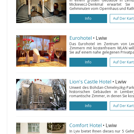
In einem großen Gebäude in Lemb
Mickiewicz-Denkmal erwartet Si
Gehminuten vom Opernhaus und Rathaus 
Info
Auf Der Kar
Eurohotel
• Lwiw
Das Eurohotel im Zentrum von Lem
Zimmern mit kostenfreiem WLAN wil
Sie auf einem nahe gelegenen Privatpark
Info
Auf Der Kar
Lion's Castle Hotel
• Lwiw
Unweit des Bohdan-Chmelnyzkyj-Parks
historischen Gebäuden in Lember
romantische Zimmer, in denen Sie kost
Info
Auf Der Kar
Comfort Hotel
• Lwiw
In Lviv bietet Ihnen dieses nur 5 Ge