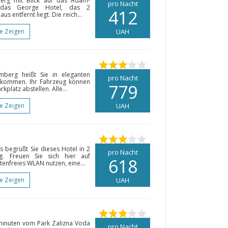
erg mit Blick auf das Adam-
pro Nacht
e das George Hotel, das 2
412
entfernt liegt. Die reich...
te Zeigen
UAH
berg heißt Sie in eleganten
pro Nacht
lkommen. Ihr Fahrzeug können
779
platz abstellen. Alle...
te Zeigen
UAH
 begrüßt Sie dieses Hotel in 2
pro Nacht
g. Freuen Sie sich hier auf
618
enfreies WLAN nutzen, eine...
te Zeigen
UAH
hminuten vom Park Zalizna Voda
pro Nacht