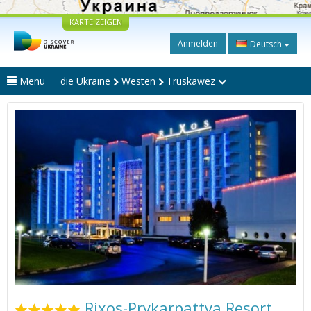
KARTE ZEIGEN
Anmelden
Deutsch
Menu
die Ukraine
Westen
Truskawez
Rixos-Prykarpattya Resort