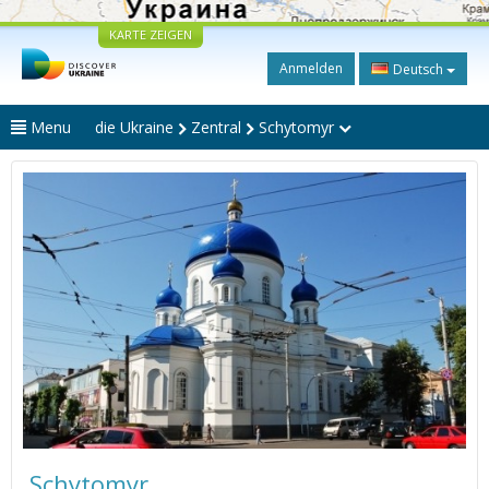
KARTE ZEIGEN
Anmelden
Deutsch
Menu
die Ukraine
Zentral
Schytomyr
Schytomyr