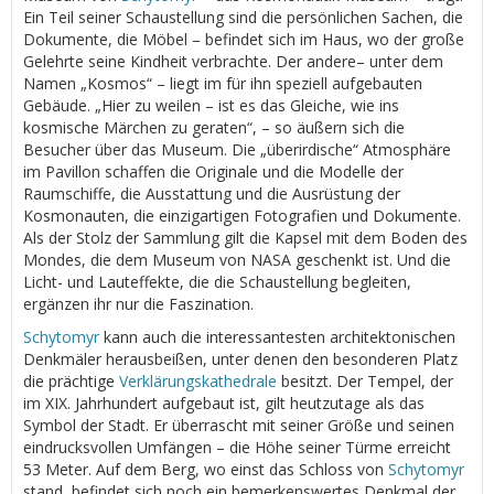
Ein Teil seiner Schaustellung sind die persönlichen Sachen, die
Dokumente, die Möbel – befindet sich im Haus, wo der große
Gelehrte seine Kindheit verbrachte. Der andere– unter dem
Namen „Kosmos“ – liegt im für ihn speziell aufgebauten
Gebäude. „Hier zu weilen – ist es das Gleiche, wie ins
kosmische Märchen zu geraten“, – so äußern sich die
Besucher über das Museum. Die „überirdische“ Atmosphäre
im Pavillon schaffen die Originale und die Modelle der
Raumschiffe, die Ausstattung und die Ausrüstung der
Kosmonauten, die einzigartigen Fotografien und Dokumente.
Als der Stolz der Sammlung gilt die Kapsel mit dem Boden des
Mondes, die dem Museum von NASA geschenkt ist. Und die
Licht- und Lauteffekte, die die Schaustellung begleiten,
ergänzen ihr nur die Faszination.
Schytomyr
kann auch die interessantesten architektonischen
Denkmäler herausbeißen, unter denen den besonderen Platz
die prächtige
Verklärungskathedrale
besitzt. Der Tempel, der
im XIX. Jahrhundert aufgebaut ist, gilt heutzutage als das
Symbol der Stadt. Er überrascht mit seiner Größe und seinen
eindrucksvollen Umfängen – die Höhe seiner Türme erreicht
53 Meter. Auf dem Berg, wo einst das Schloss von
Schytomyr
stand, befindet sich noch ein bemerkenswertes Denkmal der