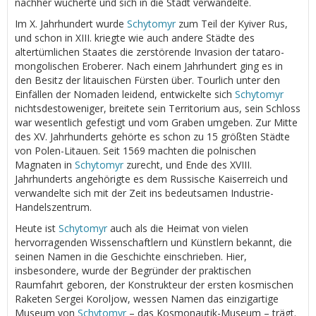
nachher wucherte und sich in die Stadt verwandelte.
Im Х. Jahrhundert wurde
Schytomyr
zum Teil der Kyiver Rus,
und schon in XIII. kriegte wie auch andere Städte des
altertümlichen Staates die zerstörende Invasion der tataro-
mongolischen Eroberer. Nach einem Jahrhundert ging es in
den Besitz der litauischen Fürsten über. Tourlich unter den
Einfällen der Nomaden leidend, entwickelte sich
Schytomyr
nichtsdestoweniger, breitete sein Territorium aus, sein Schloss
war wesentlich gefestigt und vom Graben umgeben. Zur Mitte
des XV. Jahrhunderts gehörte es schon zu 15 größten Städte
von Polen-Litauen. Seit 1569 machten die polnischen
Magnaten in
Schytomyr
zurecht, und Ende des XVIII.
Jahrhunderts angehörigte es dem Russische Kaiserreich und
verwandelte sich mit der Zeit ins bedeutsamen Industrie-
Handelszentrum.
Heute ist
Schytomyr
auch als die Heimat von vielen
hervorragenden Wissenschaftlern und Künstlern bekannt, die
seinen Namen in die Geschichte einschrieben. Hier,
insbesondere, wurde der Begründer der praktischen
Raumfahrt geboren, der Konstrukteur der ersten kosmischen
Raketen Sergei Koroljow, wessen Namen das einzigartige
Museum von
Schytomyr
– das Kosmonautik-Museum – trägt.