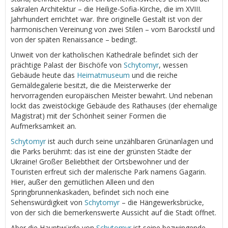
sakralen Architektur – die Heilige-Sofia-Kirche, die im XVIII.
Jahrhundert errichtet war. Ihre originelle Gestalt ist von der
harmonischen Vereinung von zwei Stilen – vom Barockstil und
von der späten Renaissance – bedingt.
Unweit von der katholischen Kathedrale befindet sich der
prächtige Palast der Bischöfe von
Schytomyr
, wessen
Gebäude heute das
Heimatmuseum
und die reiche
Gemäldegalerie besitzt, die die Meisterwerke der
hervorragenden europäischen Meister bewahrt. Und nebenan
lockt das zweistöckige Gebäude des Rathauses (der ehemalige
Magistrat) mit der Schönheit seiner Formen die
Aufmerksamkeit an.
Schytomyr
ist auch durch seine unzählbaren Grünanlagen und
die Parks berühmt: das ist eine der grünsten Städte der
Ukraine! Großer Beliebtheit der Ortsbewohner und der
Touristen erfreut sich der malerische Park namens Gagarin.
Hier, außer den gemütlichen Alleen und den
Springbrunnenkaskaden, befindet sich noch eine
Sehenswürdigkeit von
Schytomyr
– die Hängewerksbrücke,
von der sich die bemerkenswerte Aussicht auf die Stadt öffnet.
Aber die Hauptwürde von
Schytomyr
ist seine bezwingende