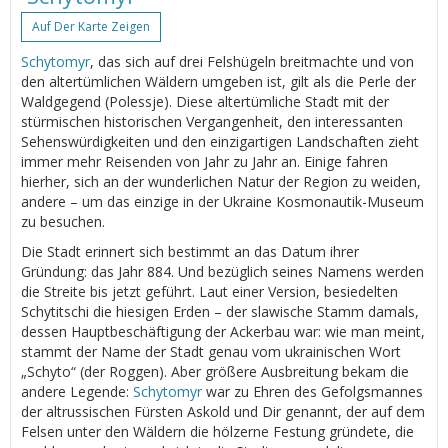
Auf Der Karte Zeigen
Schytomyr
, das sich auf drei Felshügeln breitmachte und von
den altertümlichen Wäldern umgeben ist, gilt als die Perle der
Waldgegend (Polessje). Diese altertümliche Stadt mit der
stürmischen historischen Vergangenheit, den interessanten
Sehenswürdigkeiten und den einzigartigen Landschaften zieht
immer mehr Reisenden von Jahr zu Jahr an. Einige fahren
hierher, sich an der wunderlichen Natur der Region zu weiden,
andere – um das einzige in der Ukraine Kosmonautik-Museum
zu besuchen.
Die Stadt erinnert sich bestimmt an das Datum ihrer
Gründung: das Jahr 884. Und bezüglich seines Namens werden
die Streite bis jetzt geführt. Laut einer Version, besiedelten
Schytitschi die hiesigen Erden – der slawische Stamm damals,
dessen Hauptbeschäftigung der Ackerbau war: wie man meint,
stammt der Name der Stadt genau vom ukrainischen Wort
„Schyto“ (der Roggen). Aber größere Ausbreitung bekam die
andere Legende:
Schytomyr
war zu Ehren des Gefolgsmannes
der altrussischen Fürsten Askold und Dir genannt, der auf dem
Felsen unter den Wäldern die hölzerne Festung gründete, die