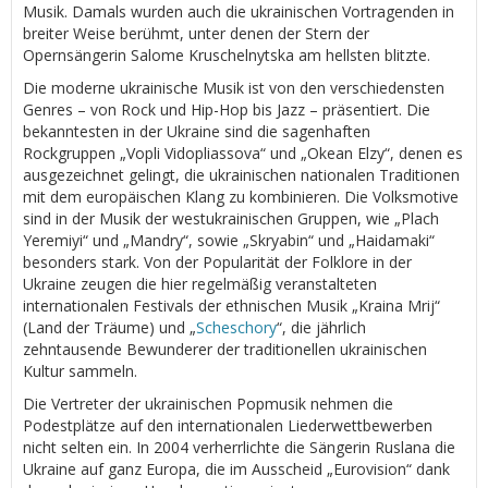
Musik. Damals wurden auch die ukrainischen Vortragenden in
breiter Weise berühmt, unter denen der Stern der
Opernsängerin Salome Kruschelnytska am hellsten blitzte.
Die moderne ukrainische Musik ist von den verschiedensten
Genres – von Rock und Hip-Hop bis Jazz – präsentiert. Die
bekanntesten in der Ukraine sind die sagenhaften
Rockgruppen „Vopli Vidopliassova“ und „Okean Elzy“, denen es
ausgezeichnet gelingt, die ukrainischen nationalen Traditionen
mit dem europäischen Klang zu kombinieren. Die Volksmotive
sind in der Musik der westukrainischen Gruppen, wie „Plach
Yeremiyi“ und „Mandry“, sowie „Skryabin“ und „Haidamaki“
besonders stark. Von der Popularität der Folklore in der
Ukraine zeugen die hier regelmäßig veranstalteten
internationalen Festivals der ethnischen Musik „Kraina Mrij“
(Land der Träume) und „
Scheschory
“, die jährlich
zehntausende Bewunderer der traditionellen ukrainischen
Kultur sammeln.
Die Vertreter der ukrainischen Popmusik nehmen die
Podestplätze auf den internationalen Liederwettbewerben
nicht selten ein. In 2004 verherrlichte die Sängerin Ruslana die
Ukraine auf ganz Europa, die im Ausscheid „Eurovision“ dank