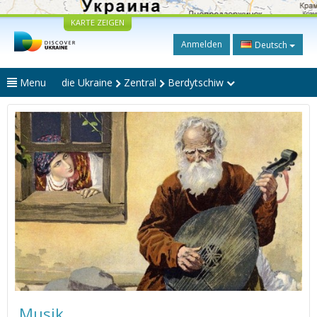
KARTE ZEIGEN
Anmelden
Deutsch
Menu
die Ukraine
Zentral
Berdytschiw
Musik