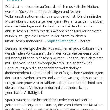
Die Ukrainer ішов die außerordentlich musikalische Nation,
was mit Rücksicht auf ihre einstigen und festen
Volkskunsttraditionen nicht verwunderlich ist. Die ukrainische
Musikkultur ist noch unter der Kyiver Rus entstanden: darüber,
dass die Feiertage und die Festmahle bei den Höfen der
altrussischen Fürsten mit den Aktionen der Musiker begleitet
wurden, zeugen die Fresken in der altertümlichsten
ukrainischen Kathedrale –
Sophienkathedrale
– beredt.
Damals, in der Epoche der Rus erschienen auch Kobsari – die
wandernden Volkssänger, die in der Regel die teilweise oder
vollständig blinden Menschen wurden. Kobsari, die sich zuerst
mit Hilfe von Kobsa akkompagnieren, und später – von
Bandura, trugen die sogenannten welitschalnyje
(benennenden) Lieder vor, die die erfolgreichen Wanderungen
der Fürsten verherrlichten und von den wichtigen historischen
Ereignissen jener Zeit erzählten. Schon dann unterschied sich
die ukrainische Volksmusik durch die beeindruckende
genrehafte Vielfältigkeit.
Später wuchsen die historischen Lieder von Kobsari ins
getrennte Liedergenre – Dumen, die vom Leben der Kosaken
erzählten. In ihrer Epoche waren sie eine der drastischsten