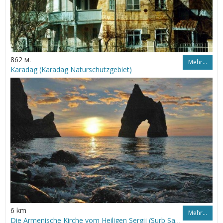
862 м.
Mehr…
Karadag (Karadag Naturschutzgebiet)
6 km
Mehr…
Die Armenische Kirche vom Heiligen Sergij (Surb Sarkis)