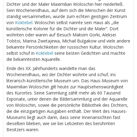
Dichter und der Maler Maximilian Woloschin hier niederließ.
Sein Wochenendhaus, auf dem sich die Menschen der Kunst
ständig versammelten, wurde zum echten geistigen Zentrum
von
Koktebel
. Woloschin selbst nannte sein Haus als „die
künstlerische Kolonie für die Dichter und die Maler“. Dort
wohnten oder waren auf Besuch Maksim Gorki, Aleksei
Tolstoi, Marina Zwetajewa, Michail Bulgakow und viele andere
bekannte Persönlichkeiten der russischen Kultur. Woloschin
selbst schuf in
Koktebel
seine besten Gedichten und machte
die bekanntesten Aquarelle.
Ende des XX. Jahrhunderts wandelte man das
Wochenendhaus, wo der Dichter wohnte und schuf, ins
literarisch-künstlerische Museum um. Das Haus-Museum von
Maximilian Woloschin gilt heute zur Hauptsehenswürdigkeit
des Kurortes. Seine Sammlung zählt mehr als 60 Tausend
Exponate, unter denen die Bildersammlung und der Aquarelle
von Woloschin, sowie die persönliche Bibliothek des Dichters,
die die einzigartigen Ausgaben enthält. Der Wert des Hauses-
Museums liegt auch darin, dass seine Innenansichten fast
dieselben blieben, wie sie bei Lebzeiten des berühmten
Besitzers waren.