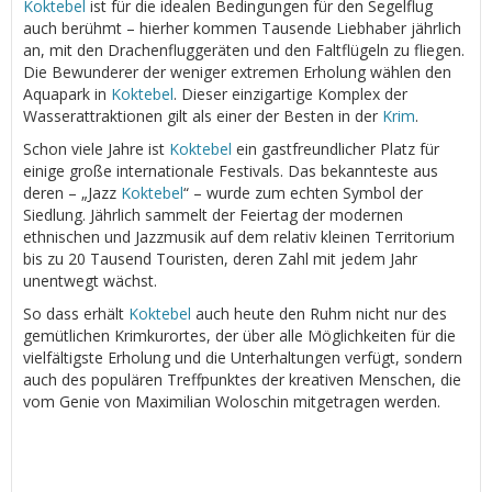
Koktebel
ist für die idealen Bedingungen für den Segelflug
auch berühmt – hierher kommen Tausende Liebhaber jährlich
an, mit den Drachenfluggeräten und den Faltflügeln zu fliegen.
Die Bewunderer der weniger extremen Erholung wählen den
Aquapark in
Koktebel
. Dieser einzigartige Komplex der
Wasserattraktionen gilt als einer der Besten in der
Krim
.
Schon viele Jahre ist
Koktebel
ein gastfreundlicher Platz für
einige große internationale Festivals. Das bekannteste aus
deren – „Jazz
Koktebel
“ – wurde zum echten Symbol der
Siedlung. Jährlich sammelt der Feiertag der modernen
ethnischen und Jazzmusik auf dem relativ kleinen Territorium
bis zu 20 Tausend Touristen, deren Zahl mit jedem Jahr
unentwegt wächst.
So dass erhält
Koktebel
auch heute den Ruhm nicht nur des
gemütlichen Krimkurortes, der über alle Möglichkeiten für die
vielfältigste Erholung und die Unterhaltungen verfügt, sondern
auch des populären Treffpunktes der kreativen Menschen, die
vom Genie von Maximilian Woloschin mitgetragen werden.