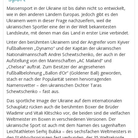
Massensport in der Ukraine ist bis dahin nicht so entwickelt,
wie in den anderen Ländern Europas. Jedoch gibt es den
Ukrainern wem in dieser Frage nachzueifern, weil die
ukrainischen Sportler eine der in der Welt bekanntesten
Landsleute, mit denen man das Land in erster Linie verbindet.
Unter den berühmten Ukrainern sind der Angreifer vom Kyiver
Fußballverein „Dynamo“ und der Kapitän der ukrainischen
Nationalmannschaft Andrei Schewtschenko, der auch in der
Aufstellung von den Mannschaften „AC Mailand“ und
„Chelsea“ auftrat. Zum Besitzer der angesehenen
Fußballbelohnung „Ballon d’Or“ (Goldener Ball) geworden,
stach er nach der Popularität seinen hervorragenden
Namensvetter – den ukrainischen Dichter Taras
Schewtschenko – fast aus.
Das sportliche Image der Ukraine auf dem internationalen
Schauplatz rücken auch die berühmten Boxer die Brüder
Wladimir und Vitali Klitschko vor, die beiden sind die vielfachen
Weltmeister im Boxen in verschiedenen Versionen. Der
ukrainische Sport ist auch mit dem Namen des sagenhaften
Leichtathleten Serhij Bubka – des sechsfachen Weltmeisters in
den Stabhochsprüngen fest verbunden, der 35 Weltrekorde