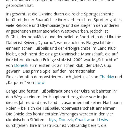
gebrochen hat.
Insgesamt ist die Ukraine durch die reiche Sportgeschichte
berühmt. In der Sparbüchse ihrer verherrlichten Sportler gibt es
viele Rekorde und Olympiasiege und die Siege in den anderen
angesehenen internationalen Wettbewerben. Jedoch ist
Fußball der populärste und der beliebte Sportart in der Ukraine.
Dabei ist Kyiver „Dynamo“, wenn auch das Flaggschiff des
einheimischen Fußballs und der erfolgreichste im Land Klub
bleibt, doch nicht die einzige ukrainische Mannschaft, die auf
ihre internationalen Erfolge stolz ist. 2009 wurde „Schachtar“
von
Donezk
zum ersten ukrainischen Klub, der UEFA Cup
gewann. Das prima Spiel auf den internationalen
Einzelkämpfen demonstrieren auch „Metalist“ von
Charkiw
und
„Karpaten“ von
Lwiw
.
Lange und festen Fußballtraditionen der Ukraine bahnten ihr
den Weg zu einem der Hauptsportereignisse vor: im Juni
dieses Jahres wird das Land – zusammen mit seiner Nachbarin
Polen – bei sich die Fußballeuropameisterschaft annehmen.
Die Spiele des kontinentalen Vorranges werden in den vier
ukrainischen Städten –
Kyiv
,
Donezk
,
Charkiw
und
Lwiw
–
durchgehen. Ihre Infrastruktur ist vollständig bereit, die