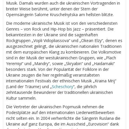
Musik. Damals wurden auch die ukrainischen Vortragenden in
breiter Weise berühmt, unter denen der Stern der
Opernsängerin Salome Kruschelnytska am hellsten blitzte.
Die moderne ukrainische Musik ist von den verschiedensten
Genres – von Rock und Hip-Hop bis Jazz – präsentiert. Die
bekanntesten in der Ukraine sind die sagenhaften
Rockgruppen „Vopli Vidopliassova“ und „Okean Elzy“, denen es
ausgezeichnet gelingt, die ukrainischen nationalen Traditionen
mit dem europäischen Klang zu kombinieren. Die Volksmotive
sind in der Musik der westukrainischen Gruppen, wie „Plach
Yeremiyi“ und „Mandry“, sowie „Skryabin“ und „Haidamaki“
besonders stark. Von der Popularität der Folklore in der
Ukraine zeugen die hier regelmäßig veranstalteten
internationalen Festivals der ethnischen Musik „Kraina Mrij“
(Land der Träume) und „
Scheschory
“, die jährlich
zehntausende Bewunderer der traditionellen ukrainischen
Kultur sammeln.
Die Vertreter der ukrainischen Popmusik nehmen die
Podestplätze auf den internationalen Liederwettbewerben
nicht selten ein. In 2004 verherrlichte die Sängerin Ruslana die
Ukraine auf ganz Europa, die im Ausscheid „Eurovision“ dank