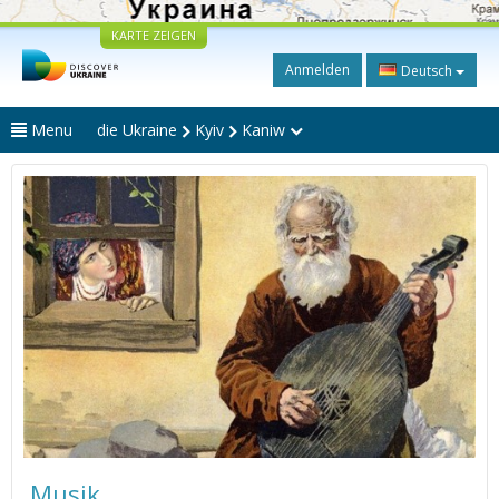
KARTE ZEIGEN
Anmelden
Deutsch
Menu
die Ukraine
Kyiv
Kaniw
Musik