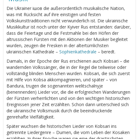
Die Ukrainer ішов die außerordentlich musikalische Nation,
was mit Rücksicht auf ihre einstigen und festen
Volkskunsttraditionen nicht verwunderlich ist. Die ukrainische
Musikkultur ist noch unter der Kyiver Rus entstanden: darüber,
dass die Feiertage und die Festmahle bei den Höfen der
altrussischen Fürsten mit den Aktionen der Musiker begleitet
wurden, zeugen die Fresken in der altertümlichsten
ukrainischen Kathedrale –
Sophienkathedrale
– beredt.
Damals, in der Epoche der Rus erschienen auch Kobsari – die
wandernden Volkssänger, die in der Regel die teilweise oder
vollständig blinden Menschen wurden. Kobsari, die sich zuerst
mit Hilfe von Kobsa akkompagnieren, und später – von
Bandura, trugen die sogenannten welitschalnyje
(benennenden) Lieder vor, die die erfolgreichen Wanderungen
der Fürsten verherrlichten und von den wichtigen historischen
Ereignissen jener Zeit erzählten. Schon dann unterschied sich
die ukrainische Volksmusik durch die beeindruckende
genrehafte Vielfältigkeit.
Später wuchsen die historischen Lieder von Kobsari ins
getrennte Liedergenre – Dumen, die vom Leben der Kosaken
erzählten. In ihrer Epoche waren sie eine der drastischsten