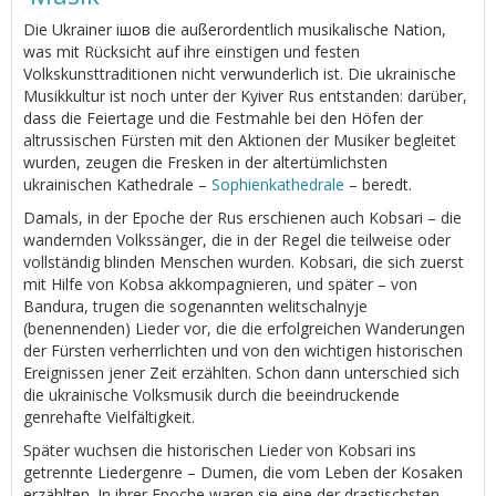
Die Ukrainer ішов die außerordentlich musikalische Nation,
was mit Rücksicht auf ihre einstigen und festen
Volkskunsttraditionen nicht verwunderlich ist. Die ukrainische
Musikkultur ist noch unter der Kyiver Rus entstanden: darüber,
dass die Feiertage und die Festmahle bei den Höfen der
altrussischen Fürsten mit den Aktionen der Musiker begleitet
wurden, zeugen die Fresken in der altertümlichsten
ukrainischen Kathedrale –
Sophienkathedrale
– beredt.
Damals, in der Epoche der Rus erschienen auch Kobsari – die
wandernden Volkssänger, die in der Regel die teilweise oder
vollständig blinden Menschen wurden. Kobsari, die sich zuerst
mit Hilfe von Kobsa akkompagnieren, und später – von
Bandura, trugen die sogenannten welitschalnyje
(benennenden) Lieder vor, die die erfolgreichen Wanderungen
der Fürsten verherrlichten und von den wichtigen historischen
Ereignissen jener Zeit erzählten. Schon dann unterschied sich
die ukrainische Volksmusik durch die beeindruckende
genrehafte Vielfältigkeit.
Später wuchsen die historischen Lieder von Kobsari ins
getrennte Liedergenre – Dumen, die vom Leben der Kosaken
erzählten. In ihrer Epoche waren sie eine der drastischsten