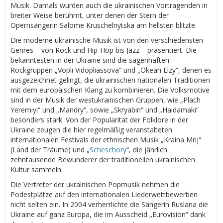
Musik. Damals wurden auch die ukrainischen Vortragenden in
breiter Weise berühmt, unter denen der Stern der
Opernsängerin Salome Kruschelnytska am hellsten blitzte.
Die moderne ukrainische Musik ist von den verschiedensten
Genres – von Rock und Hip-Hop bis Jazz – präsentiert. Die
bekanntesten in der Ukraine sind die sagenhaften
Rockgruppen „Vopli Vidopliassova“ und „Okean Elzy“, denen es
ausgezeichnet gelingt, die ukrainischen nationalen Traditionen
mit dem europäischen Klang zu kombinieren. Die Volksmotive
sind in der Musik der westukrainischen Gruppen, wie „Plach
Yeremiyi“ und „Mandry“, sowie „Skryabin“ und „Haidamaki“
besonders stark. Von der Popularität der Folklore in der
Ukraine zeugen die hier regelmäßig veranstalteten
internationalen Festivals der ethnischen Musik „Kraina Mrij“
(Land der Träume) und „
Scheschory
“, die jährlich
zehntausende Bewunderer der traditionellen ukrainischen
Kultur sammeln.
Die Vertreter der ukrainischen Popmusik nehmen die
Podestplätze auf den internationalen Liederwettbewerben
nicht selten ein. In 2004 verherrlichte die Sängerin Ruslana die
Ukraine auf ganz Europa, die im Ausscheid „Eurovision“ dank