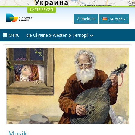
KARTE ZEIGEN
Anmelden
Deutsch
Menu
die Ukraine
Westen
Ternopil
Musik