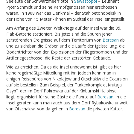
Seeleute der Schwarzmeerflotte in
Sewastopol
– Leutnant
Pjotr Schmidt und seine Kampfgenossen hier erschossen
waren. In 1968 war das Denkmal – der Stahlbetonobelisk in
der Höhe von 15 Meter - ihnen im Südteil der Insel eingestellt.
Am Anfang des Zweiten Weltkriegs auf der Insel war die 85.
Flab-Batterie stationiert. Bis jetzt sind die Spuren jener
zerstörenden Ereignisse auf dem Territorium von
Beresan
ab
und zu sichtbar: die Gräben und die Läufe der Igelstellung, die
Bodentrichter von den Explosionen der Fliegerbomben und der
Artilleriegeschosse, die Reste der zerstörten Gebäude.
Wie zu erreichen. Da es die Insel unbewohnt ist, gibt es hier
keine regelmäßige Mitteilung mit ihr. Jedoch kann man in
einigen Reisebüros von Nikolajew und Otschakiw die Exkursion
auf sie bestellen. Zum Beispiel, der Türkenkomplex „Krutaja
Osyp“, der im Dorf Pokrowka auf der Kinburnski Halbinsel
liegt, organisiert für seine Gäste die Fährte auf
Beresan
. In die
Insel geraten kann man auch aus dem Dorf Rybakowka unweit
von Otschakiw, von da gehen in
Beresan
die privaten Kutter.