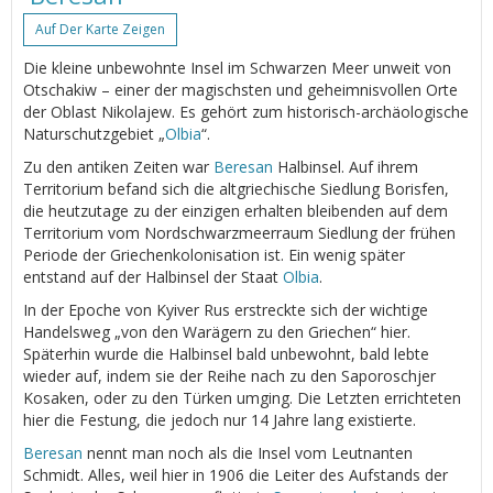
Auf Der Karte Zeigen
Die kleine unbewohnte Insel im Schwarzen Meer unweit von
Otschakiw – einer der magischsten und geheimnisvollen Orte
der Oblast Nikolajew. Es gehört zum historisch-archäologische
Naturschutzgebiet „
Olbia
“.
Zu den antiken Zeiten war
Beresan
Halbinsel. Auf ihrem
Territorium befand sich die altgriechische Siedlung Borisfen,
die heutzutage zu der einzigen erhalten bleibenden auf dem
Territorium vom Nordschwarzmeerraum Siedlung der frühen
Periode der Griechenkolonisation ist. Ein wenig später
entstand auf der Halbinsel der Staat
Olbia
.
In der Epoche von Kyiver Rus erstreckte sich der wichtige
Handelsweg „von den Warägern zu den Griechen“ hier.
Späterhin wurde die Halbinsel bald unbewohnt, bald lebte
wieder auf, indem sie der Reihe nach zu den Saporoschjer
Kosaken, oder zu den Türken umging. Die Letzten errichteten
hier die Festung, die jedoch nur 14 Jahre lang existierte.
Beresan
nennt man noch als die Insel vom Leutnanten
Schmidt. Alles, weil hier in 1906 die Leiter des Aufstands der