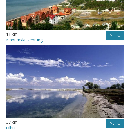
11 km
Mehr…
Kinburnski Nehrung
37 km
Mehr…
Olbia