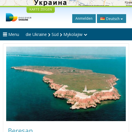
KARTE ZEIGEN
Anmelden
Deutsch
Menu
die Ukraine
Süd
Mykolajiw
Beresan