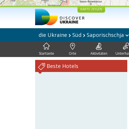
KARTE ZEIGEN
die Ukraine
Süd
Saporischschja
Startseite
Orte
Aktivitäten
Unterha
Beste Hotels