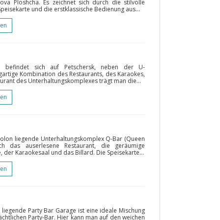
va Ploshcha. Es zeichnet sich durch die stilvolle
peisekarte und die erstklassische Bedienung aus...
gen
o befindet sich auf Petschersk, neben der U-
igartige Kombination des Restaurants, des Karaokes,
aurant des Unterhaltungskomplexes trägt man die...
gen
bolon liegende Unterhaltungskomplex Q-Bar (Queen
h das auserlesene Restaurant, die geräumige
der Karaokesaal und das Billard. Die Speisekarte...
gen
 liegende Party Bar Gаrage ist eine ideale Mischung
chtlichen Party-Bar. Hier kann man auf den weichen