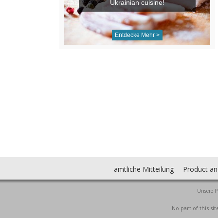
Ukrainian cuisine!
Entdecke Mehr >
amtliche Mitteilung
Product an
Unsere P
No part of this s