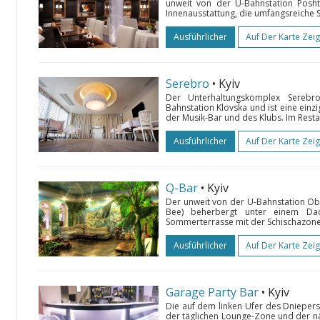
unweit von der U-Bahnstation Poshto
Innenausstattung, die umfangsreiche S
Ausführlicher
Auf Der Karte Zei
Serebro
• Kyiv
Der Unterhaltungskomplex Serebr
Bahnstation Klovska und ist eine einz
der Musik-Bar und des Klubs. Im Rest
Ausführlicher
Auf Der Karte Zei
Q-Bar
• Kyiv
Der unweit von der U-Bahnstation O
Bee) beherbergt unter einem Dac
Sommerterrasse mit der Schischazone, 
Ausführlicher
Auf Der Karte Zei
Garage Party Bar
• Kyiv
Die auf dem linken Ufer des Dniepers
der täglichen Lounge-Zone und der nä