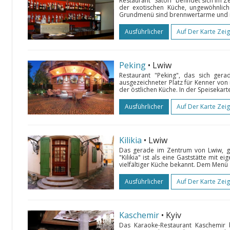
Restaurant "Satori" befindet sich im
der exotischen Küche, ungewöhnlic
Grundmenü sind brennwertarme und na
Ausführlicher
Auf Der Karte Zei
Peking
• Lwiw
Restaurant "Peking", das sich gera
ausgezeichneter Platz für Kenner von r
der östlichen Küche. In der Speisekarte 
Ausführlicher
Auf Der Karte Zei
Kilikia
• Lwiw
Das gerade im Zentrum von Lwiw, g
"Kilikia" ist als eine Gaststätte mit 
vielfältiger Küche bekannt. Dem Menü 
Ausführlicher
Auf Der Karte Zei
Kaschemir
• Kyiv
Das Karaoke-Restaurant Kaschemir be