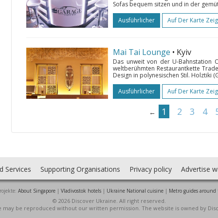
Sofas bequem sitzen und in der gemüt
Ausführlicher
Auf Der Karte Zei
Mai Tai Lounge
• Kyiv
Das unweit von der U-Bahnstation Ol
weltberühmten Restaurantkette Trader 
Design in polynesischen Stil. Holztiki (G
Ausführlicher
Auf Der Karte Zei
1
2
3
4
←
d Services
Supporting Organisations
Privacy policy
Advertise w
rojekte:
About Singapore
|
Vladivostok hotels
|
Ukraine National cuisine
|
Metro guides around 
© 2026 Discover Ukraine. All right reserved.
ite may be reproduced without our written permission. The website is owned by Dis