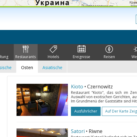
ltung
Restaurants
Hotels
Ereignisse
Reisen
We
sische
Osten
Asiatische
Kioto
• Czernowitz
Restaurant "Kioto", das sich im Zen
Auswahl von exotischen Gerichten, au
Im Grundmenü der Gaststätte sind Hits
Ausführlicher
Auf Der Karte Zei
Satori
• Riwne