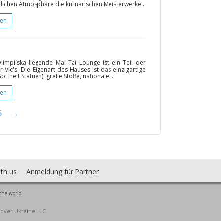
lichen Atmosphäre die kulinarischen Meisterwerke...
gen
impiiska liegende Mai Tai Lounge ist ein Teil der
Vic's. Die Eigenart des Hauses ist das einzigartige
ottheit Statuen), grelle Stoffe, nationale...
gen
5
→
ith us
Anmeldung für Partner
the world
cover Ukraine LLC.