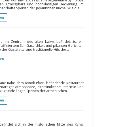
 Zentrum von Riwne, das ist eine angenehme Symbiose
hen Atmosphäre und hochklassigen Bedienung. Im
hrhafte Speisen der japanischen Küche. Wie die...
gen
de im Zentrum des alten Lwiws befindet, ist ein
affiniertem Stil, Gastlichkeit und pikanten Gerichten
der Gaststätte sind traditionelle Hits der...
gen
anz nahe dem Rynok-Platz, befindende Restaurant
eigenartiger Atmosphäre, altertümlichem Interieur und
zugrunde liegen Speisen der armenischen...
gen
findet sich in der historischen Mitte des Kyivs,