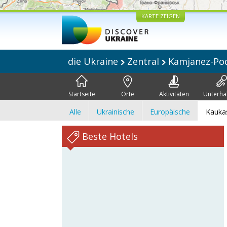
KARTE ZEIGEN
die Ukraine
Zentral
Kamjanez-Pod
Startseite
Orte
Aktivitäten
Unterha
Alle
Ukrainische
Europäische
Kauka
Beste Hotels