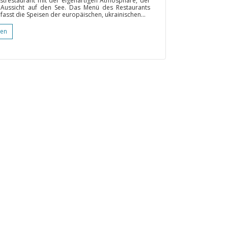
ustrestaurant mit der eigenartigen Atmosphäre, der
Aussicht auf den See. Das Menü des Restaurants
mfasst die Speisen der europäischen, ukrainischen...
gen