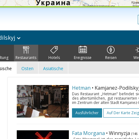
ilskyj
ltung
Restaurants
Hotels
Ereignisse
Reisen
We
sische
Osten
Asiatische
Hetman
• Kamjanez-Podilsky
Das Restaurant „Hetman“ befindet s
des altertümlichen, gut restaurierten
im Zentrum der alten Stadt Kamjanez-Po
Ausführlicher
Auf Der Karte Zei
Fata Morgana
• Winnyzja
(146