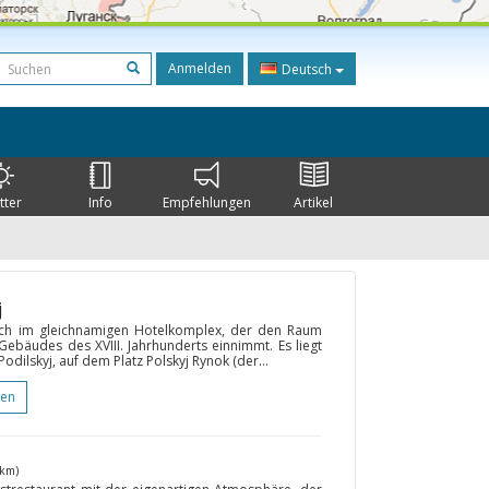
Anmelden
Deutsch
tter
Info
Empfehlungen
Artikel
j
ich im gleichnamigen Hotelkomplex, der den Raum
 Gebäudes des XVIII. Jahrhunderts einnimmt. Es liegt
dilskyj, auf dem Platz Polskyj Rynok (der...
gen
 km)