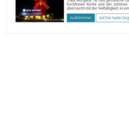
„Fata Morgana“ ist das gemütliche L
hochfeinen Küche und der schönen 
überrascht mit der Vielfältigkeit: es u
Ausführlicher
Auf Der Karte Zei