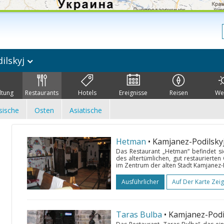
ilskyj
ltung
Restaurants
Hotels
Ereignisse
Reisen
We
sische
Osten
Asiatische
Hetman
• Kamjanez-Podilsky
Das Restaurant „Hetman“ befindet s
des altertümlichen, gut restaurierten
im Zentrum der alten Stadt Kamjanez-Po
Ausführlicher
Auf Der Karte Zei
Taras Bulba
• Kamjanez-Podi