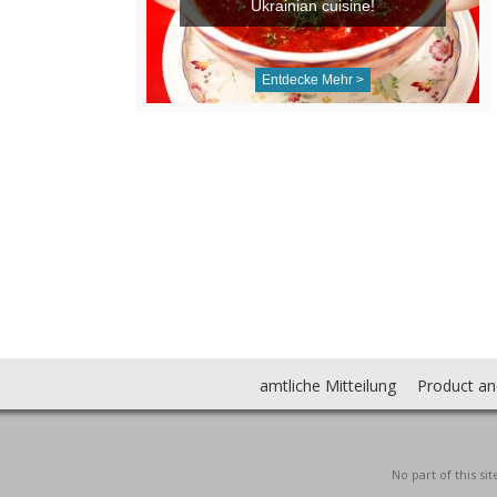
Ukrainian cuisine!
Entdecke Mehr >
amtliche Mitteilung
Product an
No part of this s