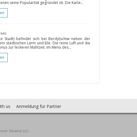
nen seine Popularität gegründet ist. Die Karte...
gen
 km)
lte Stadt) befindet sich bei Berdytschiw neben der
em städtischen Lärm und Eile. Die reine Luft und die
us zur leckeren Mahlzeit. Im Menü des...
gen
ith us
Anmeldung für Partner
cover Ukraine LLC.