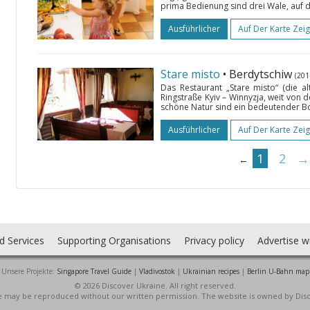
prima Bedienung sind drei Wale, auf de
Ausführlicher
Auf Der Karte Zei
Stare misto
• Berdytschiw
(201
Das Restaurant „Stare misto“ (die a
Ringstraße Kyiv – Winnyzja, weit von d
schöne Natur sind ein bedeutender Bon
Ausführlicher
Auf Der Karte Zei
1
2
→
←
d Services
Supporting Organisations
Privacy policy
Advertise w
Unsere Projekte:
Singapore Travel Guide
|
Vladivostok
|
Ukrainian recipes
|
Berlin U-Bahn map
© 2026 Discover Ukraine. All right reserved.
ite may be reproduced without our written permission. The website is owned by Dis