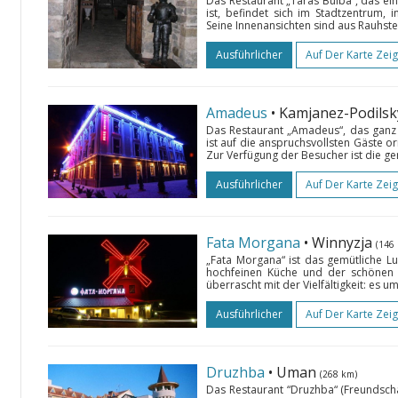
Das Restaurant „Taras Bulba“, das ei
ist, befindet sich im Stadtzentrum, i
Seine Innenansichten sind aus Rauhste
Ausführlicher
Auf Der Karte Zei
Amadeus
• Kamjanez-Podilsk
Das Restaurant „Amadeus“, das ganz i
ist auf die anspruchsvollsten Gäste or
Zur Verfügung der Besucher ist die ger
Ausführlicher
Auf Der Karte Zei
Fata Morgana
• Winnyzja
(146
„Fata Morgana“ ist das gemütliche L
hochfeinen Küche und der schönen 
überrascht mit der Vielfältigkeit: es u
Ausführlicher
Auf Der Karte Zei
Druzhba
• Uman
(268 km)
Das Restaurant “Druzhba“ (Freundschaf