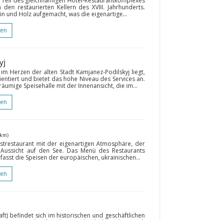
n Teil des gleichnamigen Hotel-Restaurantkomplexes
n den restaurierten Kellern des XVIII. Jahrhunderts.
in und Holz aufgemacht, was die eigenartige...
gen
yj
m Herzen der alten Stadt Kamjanez-Podilskyj liegt,
ientiert und bietet das hohe Niveau des Services an.
äumige Speisehalle mit der Innenansicht, die im...
gen
 km)
ustrestaurant mit der eigenartigen Atmosphäre, der
Aussicht auf den See. Das Menü des Restaurants
mfasst die Speisen der europäischen, ukrainischen...
gen
t) befindet sich im historischen und geschäftlichen