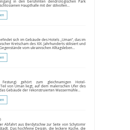
ngang in den berühmten dendrologischen Park
schlossenen Haupthalle mit der stilvollen...
gen
befindet sich im Gebäude des Hotels „Uman“, das im
inischer Kretscham des XIX. Jahrhunderts stilisiert und
 Gegenstände vom ukrainischen Alltagsleben...
gen
e Festung) gehört zum gleichnamigen Hotel-
 Teil von Uman liegt, auf dem malerischen Ufer des
as Gebäude der rekonstruierten Wassermühle...
gen
)
er Abfahrt aus Berdytschiw zur Seite von Schytomir
r Stadt. Das hochfeine Design, die leckere Küche, die