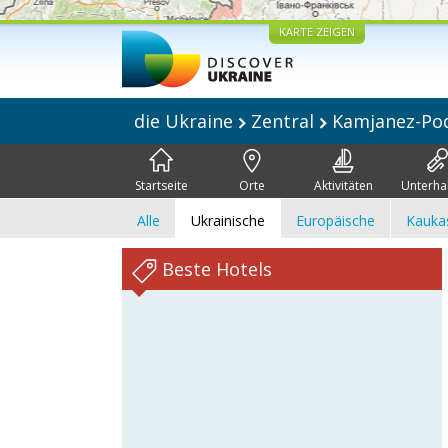
KARTE ZEIGEN
die Ukraine
Zentral
Kamjanez-Pod
Startseite
Orte
Aktivitäten
Unterha
Alle
Ukrainische
Europäische
Kauka
Beste Hotels