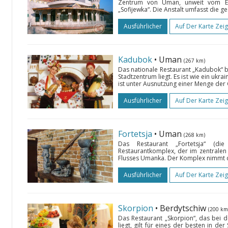
Zentrum von Uman, unweit vom Ei
„Sofijewka“. Die Anstalt umfasst die ge
Ausführlicher
Auf Der Karte Zei
Kadubok
• Uman
(267 km)
Das nationale Restaurant „Kadubok“ 
Stadtzentrum liegt. Es ist wie ein ukra
ist unter Ausnutzung einer Menge der
Ausführlicher
Auf Der Karte Zei
Fortetsja
• Uman
(268 km)
Das Restaurant „Fortetsja“ (di
Restaurantkomplex, der im zentralen
Flusses Umanka. Der Komplex nimmt d
Ausführlicher
Auf Der Karte Zei
Skorpion
• Berdytschiw
(200 km
Das Restaurant „Skorpion“, das bei d
liegt, gilt für eines der besten in de