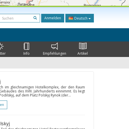
Anmelden
Deutsch
tter
Info
Empfehlungen
Artikel
j
ich im gleichnamigen Hotelkomplex, der den Raum
 Gebäudes des XVIII. Jahrhunderts einnimmt. Es liegt
dilskyj, auf dem Platz Polskyj Rynok (der...
gen
lskyj