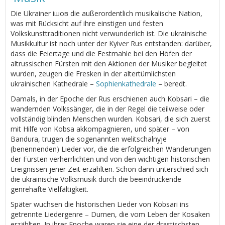
Die Ukrainer ішов die außerordentlich musikalische Nation,
was mit Rücksicht auf ihre einstigen und festen
Volkskunsttraditionen nicht verwunderlich ist. Die ukrainische
Musikkultur ist noch unter der Kyiver Rus entstanden: darüber,
dass die Feiertage und die Festmahle bei den Höfen der
altrussischen Fürsten mit den Aktionen der Musiker begleitet
wurden, zeugen die Fresken in der altertümlichsten
ukrainischen Kathedrale –
Sophienkathedrale
– beredt.
Damals, in der Epoche der Rus erschienen auch Kobsari – die
wandernden Volkssänger, die in der Regel die teilweise oder
vollständig blinden Menschen wurden. Kobsari, die sich zuerst
mit Hilfe von Kobsa akkompagnieren, und später – von
Bandura, trugen die sogenannten welitschalnyje
(benennenden) Lieder vor, die die erfolgreichen Wanderungen
der Fürsten verherrlichten und von den wichtigen historischen
Ereignissen jener Zeit erzählten. Schon dann unterschied sich
die ukrainische Volksmusik durch die beeindruckende
genrehafte Vielfältigkeit.
Später wuchsen die historischen Lieder von Kobsari ins
getrennte Liedergenre – Dumen, die vom Leben der Kosaken
erzählten. In ihrer Epoche waren sie eine der drastischsten