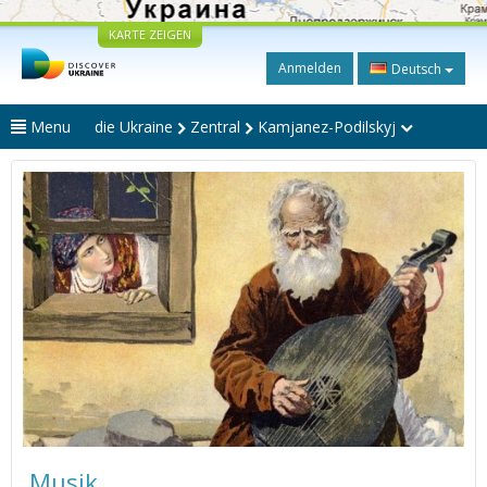
KARTE ZEIGEN
Anmelden
Deutsch
Menu
die Ukraine
Zentral
Kamjanez-Podilskyj
Musik