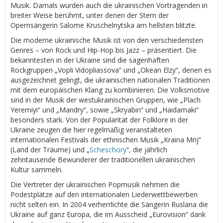
Musik. Damals wurden auch die ukrainischen Vortragenden in
breiter Weise berühmt, unter denen der Stern der
Opernsängerin Salome Kruschelnytska am hellsten blitzte.
Die moderne ukrainische Musik ist von den verschiedensten
Genres – von Rock und Hip-Hop bis Jazz – präsentiert. Die
bekanntesten in der Ukraine sind die sagenhaften
Rockgruppen „Vopli Vidopliassova“ und „Okean Elzy“, denen es
ausgezeichnet gelingt, die ukrainischen nationalen Traditionen
mit dem europäischen Klang zu kombinieren. Die Volksmotive
sind in der Musik der westukrainischen Gruppen, wie „Plach
Yeremiyi“ und „Mandry“, sowie „Skryabin“ und „Haidamaki“
besonders stark. Von der Popularität der Folklore in der
Ukraine zeugen die hier regelmäßig veranstalteten
internationalen Festivals der ethnischen Musik „Kraina Mrij“
(Land der Träume) und „
Scheschory
“, die jährlich
zehntausende Bewunderer der traditionellen ukrainischen
Kultur sammeln.
Die Vertreter der ukrainischen Popmusik nehmen die
Podestplätze auf den internationalen Liederwettbewerben
nicht selten ein. In 2004 verherrlichte die Sängerin Ruslana die
Ukraine auf ganz Europa, die im Ausscheid „Eurovision“ dank