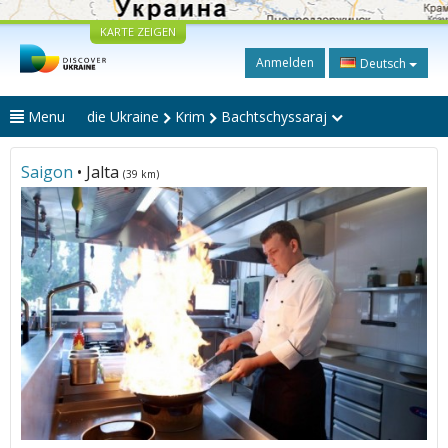
KARTE ZEIGEN
Anmelden
Deutsch
Menu
die Ukraine
Krim
Bachtschyssaraj
Saigon
• Jalta
(39 km)