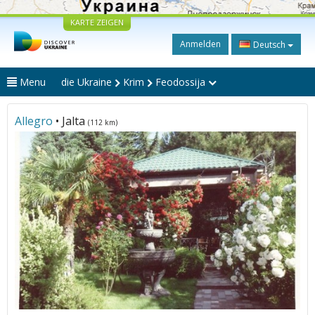
KARTE ZEIGEN
Anmelden
Deutsch
Menu
die Ukraine
Krim
Feodossija
Allegro
• Jalta
(112 km)