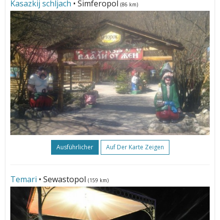
Kasazkij schljach
• Simferopol
(86 km)
Ausführlicher
Auf Der Karte Zeigen
Temari
• Sewastopol
(159 km)