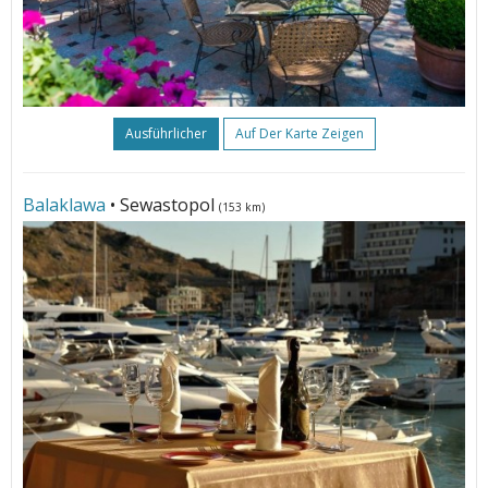
Ausführlicher
Auf Der Karte Zeigen
Balaklawa
• Sewastopol
(153 km)