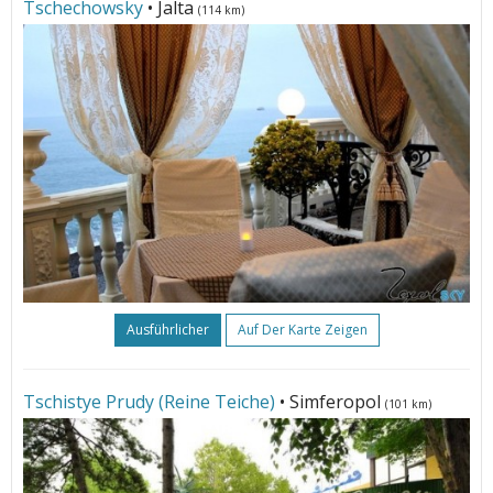
Tschechowsky
• Jalta
(114 km)
Ausführlicher
Auf Der Karte Zeigen
Tschistye Prudy (Reine Teiche)
• Simferopol
(101 km)