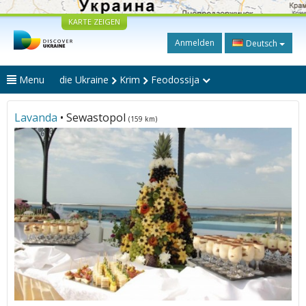
KARTE ZEIGEN
Anmelden
Deutsch
Menu
die Ukraine
Krim
Feodossija
Lavanda
• Sewastopol
(159 km)