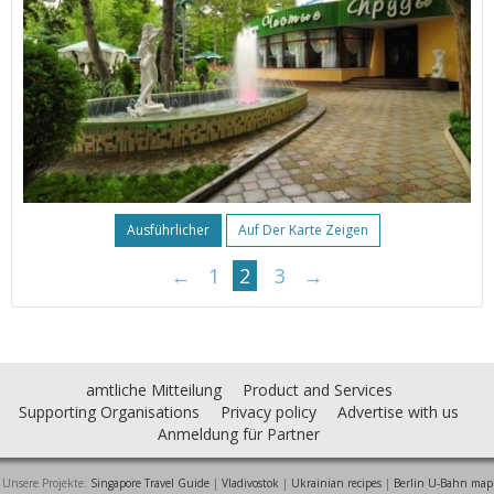
Ausführlicher
Auf Der Karte Zeigen
←
1
2
3
→
amtliche Mitteilung
Product and Services
Supporting Organisations
Privacy policy
Advertise with us
Anmeldung für Partner
Unsere Projekte:
Singapore Travel Guide
|
Vladivostok
|
Ukrainian recipes
|
Berlin U-Bahn map