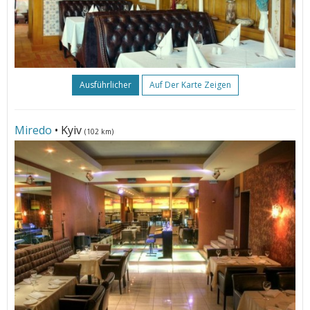
Ausführlicher
Auf Der Karte Zeigen
Miredo
• Kyiv
(102 km)