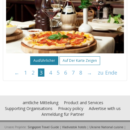
Ausführlicher
Auf Der Karte Zeigen
←
1
2
3
4
5
6
7
8
→
zu Ende
amtliche Mitteilung
Product and Services
Supporting Organisations
Privacy policy
Advertise with us
Anmeldung für Partner
Unsere Projekte:
Singapore Travel Guide
|
Vladivostok hotels
|
Ukraine National cuisine
|