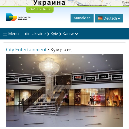
KARTE ZEIGEN
Anmelden
Deutsch
Menu
die Ukraine
Kyiv
Kaniw
City Entertainment
• Kyiv
(104 km)