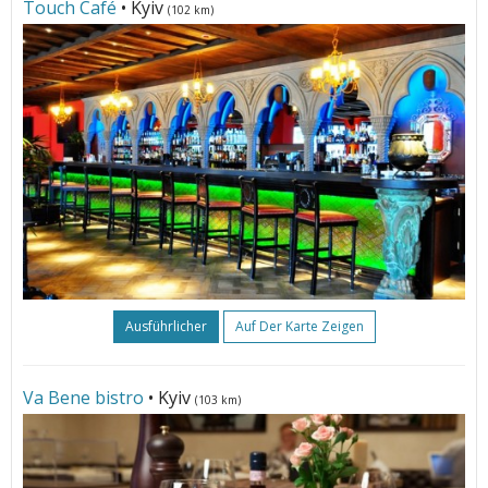
Touch Café
• Kyiv
(102 km)
Ausführlicher
Auf Der Karte Zeigen
Va Bene bistro
• Kyiv
(103 km)