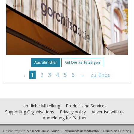
Ausführlicher
Auf Der Karte Zeigen
1
2
3
4
5
6
→
zu Ende
←
amtliche Mitteilung
Product and Services
Supporting Organisations
Privacy policy
Advertise with us
Anmeldung für Partner
Unsere Projekte:
Singapore Travel Guide
|
Restaurants in Vladivostok
|
Ukrainian Cuisine
|