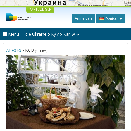
KARTE ZEIGEN
Anmelden
Deutsch
Menu
die Ukraine
Kyiv
Kaniw
Al Faro
• Kyiv
(101 km)