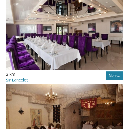
2 km
Mehr…
Sir Lancelot