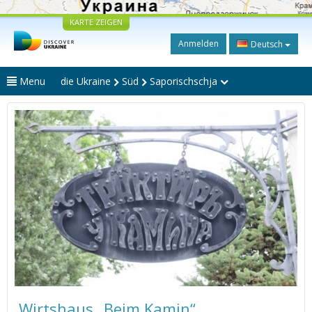
KARTE ZEIGEN
Anmelden
Deutsch
Menu
die Ukraine
Süd
Saporischschja
Wirtshaus „Beim Kamin“