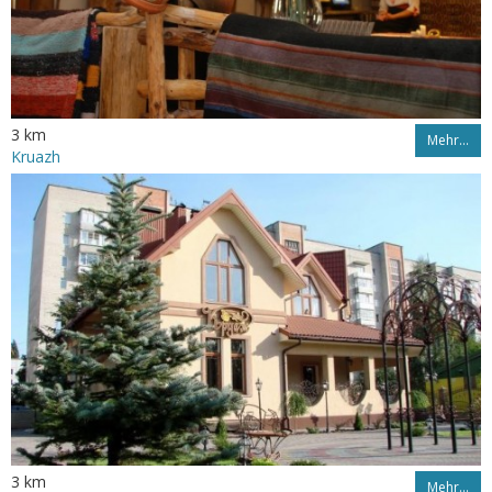
3 km
Mehr…
Kruazh
3 km
Mehr…