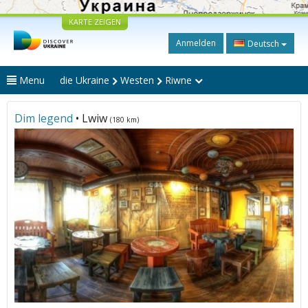
KARTE ZEIGEN
Anmelden
Deutsch
Menu
die Ukraine
Westen
Riwne
Dim legend
• Lwiw
(180 km)