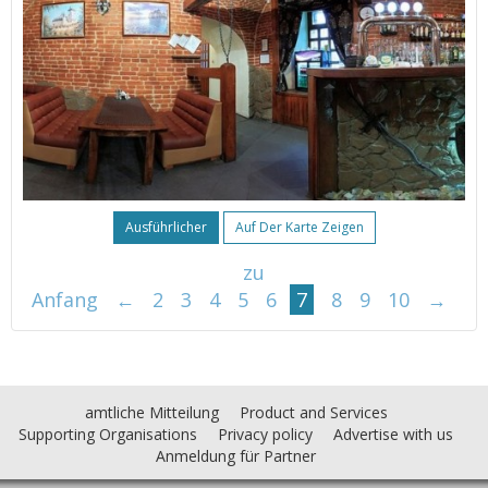
Ausführlicher
Auf Der Karte Zeigen
zu
Anfang
←
2
3
4
5
6
7
8
9
10
→
amtliche Mitteilung
Product and Services
Supporting Organisations
Privacy policy
Advertise with us
Anmeldung für Partner