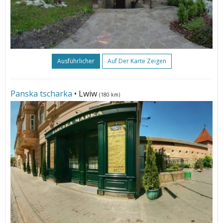
Ausführlicher
Auf Der Karte Zeigen
Panska tscharka
• Lwiw
(180 km)