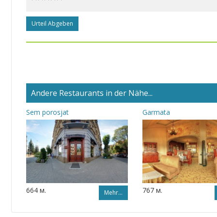
Urteil Abgeben
Andere Restaurants in der Nähe...
Sem porosjat
Garmata
664 м.
767 м.
Mehr…