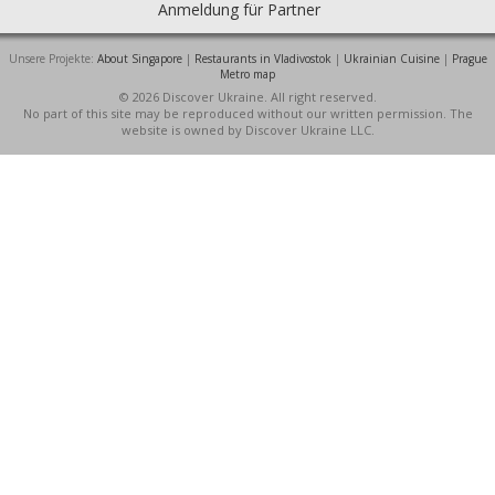
Anmeldung für Partner
Unsere Projekte:
About Singapore
|
Restaurants in Vladivostok
|
Ukrainian Cuisine
|
Prague
Metro map
© 2026 Discover Ukraine. All right reserved.
No part of this site may be reproduced without our written permission. The
website is owned by Discover Ukraine LLC.