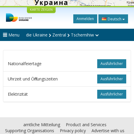
KARTE ZEIGEN
Anmelden
Deutsch
Menu
die Ukraine
Zentral
Tschernihiw
Nationalfeiertage
Ausführlicher
Uhrzeit und Öffnungszeiten
Ausführlicher
Elektrizität
Ausführlicher
amtliche Mitteilung
Product and Services
Supporting Organisations
Privacy policy
Advertise with us